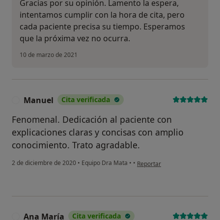
Gracias por su opinión. Lamento la espera,
intentamos cumplir con la hora de cita, pero
cada paciente precisa su tiempo. Esperamos
que la próxima vez no ocurra.
10 de marzo de 2021
Manuel
Cita verificada
M
Fenomenal. Dedicación al paciente con
explicaciones claras y concisas con amplio
conocimiento. Trato agradable.
en opinión del usuario Manuel
2 de diciembre de 2020
•
Equipo Dra Mata
•
•
Reportar
Ana María
Cita verificada
A