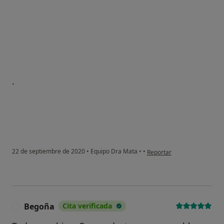
.
en opinión del usuario Paci
22 de septiembre de 2020
•
Equipo Dra Mata
•
•
Reportar
Begoña
Cita verificada
B