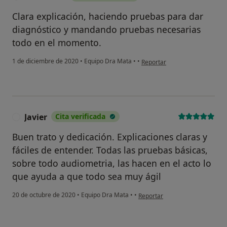
Clara explicación, haciendo pruebas para dar
diagnóstico y mandando pruebas necesarias
todo en el momento.
en opinión del usuario Ana Ma
1 de diciembre de 2020
•
Equipo Dra Mata
•
•
Reportar
Javier
Cita verificada
J
Buen trato y dedicación. Explicaciones claras y
fáciles de entender. Todas las pruebas básicas,
sobre todo audiometria, las hacen en el acto lo
que ayuda a que todo sea muy ágil
en opinión del usuario Javier
20 de octubre de 2020
•
Equipo Dra Mata
•
•
Reportar
¿Alguna vez has usado una app
o chatbot de IA para hablar
sobre un tema emocional o