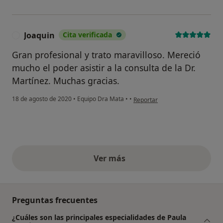
Joaquin
Cita verificada
J
Gran profesional y trato maravilloso. Mereció
mucho el poder asistir a la consulta de la Dr.
Martínez. Muchas gracias.
en opinión del usuario Joaquin
18 de agosto de 2020
•
Equipo Dra Mata
•
•
Reportar
Ver más
opiniones anteriores
Preguntas frecuentes
¿Cuáles son las principales especialidades de Paula