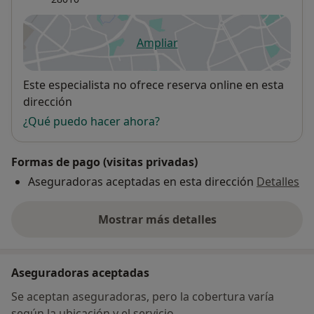
Ampliar
se abre en una nueva pestañ
Disponibilidad
Este especialista no ofrece reserva online en esta
dirección
¿Qué puedo hacer ahora?
Formas de pago (visitas privadas)
Aseguradoras aceptadas en esta dirección
Detalles
Mostrar más detalles
sobre la dirección
Aseguradoras aceptadas
Se aceptan aseguradoras, pero la cobertura varía
según la ubicación y el servicio.