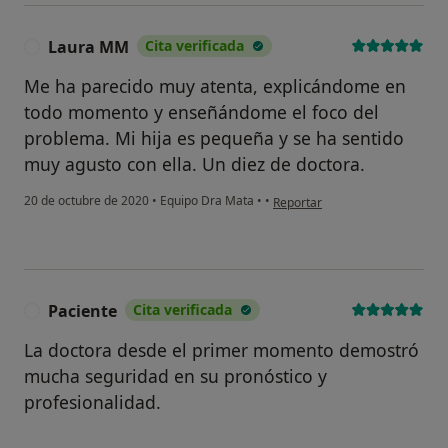
psicológico?
Laura MM
Cita verificada
L
Sí, varias veces
Me ha parecido muy atenta, explicándome en
Sí, una vez
todo momento y enseñándome el foco del
No, pero lo consideraría
problema. Mi hija es pequeña y se ha sentido
muy agusto con ella. Un diez de doctora.
No, y no confío en ello
en opinión del usuario Laura 
20 de octubre de 2020
•
Equipo Dra Mata
•
•
Reportar
Continuar
Paciente
Cita verificada
P
La doctora desde el primer momento demostró
mucha seguridad en su pronóstico y
profesionalidad.