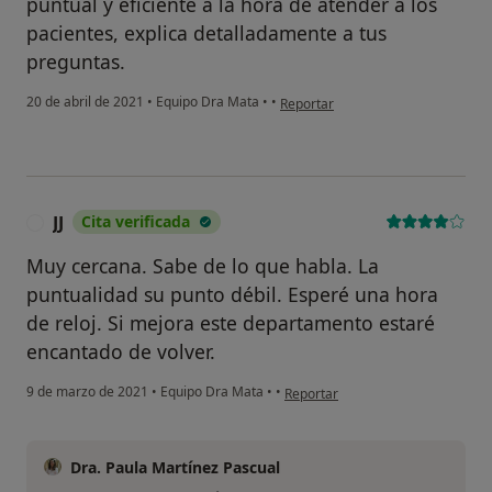
puntual y eficiente a la hora de atender a los
pacientes, explica detalladamente a tus
preguntas.
en opinión del usuario M.G
20 de abril de 2021
•
Equipo Dra Mata
•
•
Reportar
JJ
Cita verificada
J
Muy cercana. Sabe de lo que habla. La
puntualidad su punto débil. Esperé una hora
de reloj. Si mejora este departamento estaré
encantado de volver.
en opinión del usuario JJ
9 de marzo de 2021
•
Equipo Dra Mata
•
•
Reportar
Dra. Paula Martínez Pascual