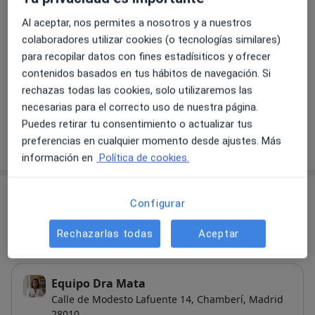
Primera visita Otorrinolaringología
Al aceptar, nos permites a nosotros y a nuestros
Desde 0 €
Detalles
colaboradores utilizar cookies (o tecnologías similares)
para recopilar datos con fines estadísiticos y ofrecer
Visitas sucesivas Otorrinolaringología
contenidos basados en tus hábitos de navegación. Si
Detalles
rechazas todas las cookies, solo utilizaremos las
necesarias para el correcto uso de nuestra página.
Puedes retirar tu consentimiento o actualizar tus
preferencias en cualquier momento desde ajustes. Más
¿Cómo funcionan los precios?
información en
Política de cookies.
Consultas (2)
Configurar
Dirección
Online
Rechazarlas todas
Aceptar
Equipo Dra Mata
Calle de Modesto Lafuente 14,
Chamberí
,
Madrid
28010