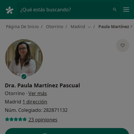
Men
¿Qué estás buscando?
Página De Inicio
Otorrino
Madrid
Paula Martínez P
Cambiar de ciudad
Dra.
Paula Martínez Pascual
sobre las especializaciones
Otorrino
·
Ver más
Madrid
1 dirección
Núm. Colegiado: 282871132
23 opiniones