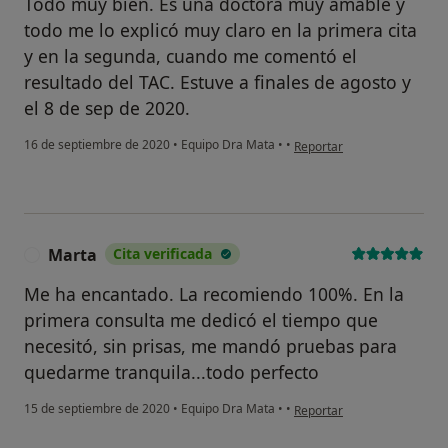
Todo muy bien. Es una doctora muy amable y
todo me lo explicó muy claro en la primera cita
y en la segunda, cuando me comentó el
resultado del TAC. Estuve a finales de agosto y
el 8 de sep de 2020.
en opinión del usuario Beg
16 de septiembre de 2020
•
Equipo Dra Mata
•
•
Reportar
Marta
Cita verificada
M
Me ha encantado. La recomiendo 100%. En la
primera consulta me dedicó el tiempo que
necesitó, sin prisas, me mandó pruebas para
quedarme tranquila...todo perfecto
en opinión del usuario Mart
15 de septiembre de 2020
•
Equipo Dra Mata
•
•
Reportar