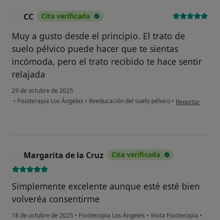
CC
Cita verificada
C
Muy a gusto desde el principio. El trato de
suelo pélvico puede hacer que te sientas
incómoda, pero el trato recibido te hace sentir
relajada
29 de octubre de 2025
en opinión del u
•
Fisioterapia Los Ángeles
•
Reeducación del suelo pélvico
•
Reportar
Margarita de la Cruz
Cita verificada
M
Simplemente excelente aunque esté esté bien
volveréa consentirme
18 de octubre de 2025
•
Fisioterapia Los Ángeles
•
Visita Fisioterapia
•