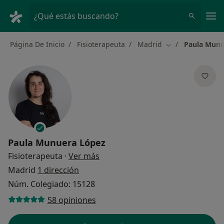
Men
¿Qué estás buscando?
Página De Inicio
Fisioterapeuta
Madrid
Paula Munu
Cambiar de ciud
Paula Munuera López
sobre las especializaciones
Fisioterapeuta
·
Ver más
Madrid
1 dirección
Núm. Colegiado: 15128
58 opiniones