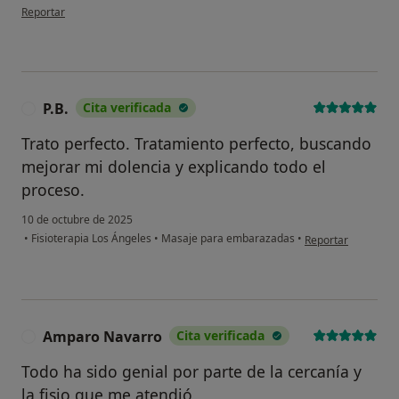
en opinión del usuario Margarita de la Cruz
Reportar
P.B.
Cita verificada
P
Trato perfecto. Tratamiento perfecto, buscando
mejorar mi dolencia y explicando todo el
proceso.
10 de octubre de 2025
en opinión del usua
•
Fisioterapia Los Ángeles
•
Masaje para embarazadas
•
Reportar
Amparo Navarro
Cita verificada
A
Todo ha sido genial por parte de la cercanía y
la fisio que me atendió