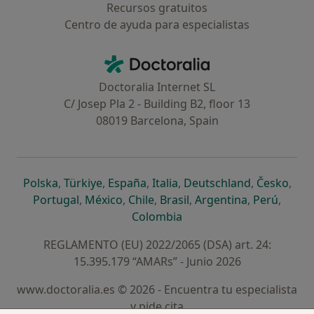
Recursos gratuitos
Centro de ayuda para especialistas
Contacto
Doctoralia - Página de inicio
Doctoralia Internet SL
C/ Josep Pla 2 - Building B2, floor 13
08019 Barcelona, Spain
se abre en una nueva pestaña
se abre en una nueva pestaña
se abre en una nueva pestaña
se abre en una nueva pes
se abre en 
se a
Polska
,
Türkiye
,
España
,
Italia
,
Deutschland
,
Česko
,
se abre en una nueva pestaña
se abre en una nueva pestaña
se abre en una nueva pestaña
se abre en una nueva p
se abre en 
se abr
Portugal
,
México
,
Chile
,
Brasil
,
Argentina
,
Perú
,
se abre en una nueva pe
Colombia
REGLAMENTO (EU) 2022/2065 (DSA) art. 24:
15.395.179 “AMARs” - Junio 2026
www.doctoralia.es © 2026 - Encuentra tu especialista
y pide cita