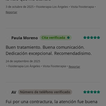
3 de octubre de 2025
•
Fisioterapia Los Ángeles
•
Visita Fisioterapia
•
en opinión del usuario Amparo Navarro
Reportar
Paula Moreno
Cita verificada
P
Buen tratamiento. Buena comunicación.
Dedicación excepcional. Recomendadisimo.
24 de septiembre de 2025
en opinión del usuario Paul
•
Fisioterapia Los Ángeles
•
Visita Fisioterapia
•
Reportar
AV
Número de teléfono verificado
A
Fui por una contractura, la atención fue buena