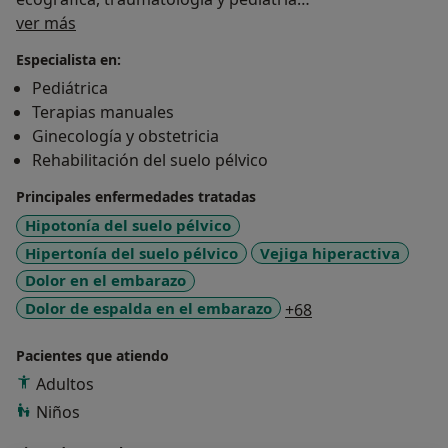
Sobre mí
ver más
Formación Académica y Profes
Especialista en:
Pediátrica
Terapias manuales
Ginecología y obstetricia
Rehabilitación del suelo pélvico
Principales enfermedades tratadas
Hipotonía del suelo pélvico
Hipertonía del suelo pélvico
Vejiga hiperactiva
Dolor en el embarazo
a11y_sr_more_dis
Dolor de espalda en el embarazo
+68
Pacientes que atiendo
Adultos
Niños