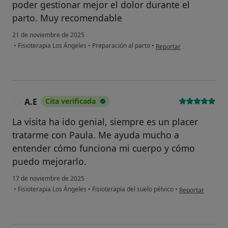
poder gestionar mejor el dolor durante el
parto. Muy recomendable
21 de noviembre de 2025
en opinión del usuario Be
•
Fisioterapia Los Ángeles
•
Preparación al parto
•
Reportar
A.E
Cita verificada
A
La visita ha ido genial, siempre es un placer
tratarme con Paula. Me ayuda mucho a
entender cómo funciona mi cuerpo y cómo
puedo mejorarlo.
17 de noviembre de 2025
en opinión del us
•
Fisioterapia Los Ángeles
•
Fisioterapia del suelo pélvico
•
Reportar