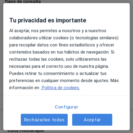
Tipos de consulta
Presencial
Ver direcciones (1)
Tu privacidad es importante
Fotos y vídeos
Al aceptar, nos permites a nosotros y a nuestros
colaboradores utilizar cookies (o tecnologías similares)
para recopilar datos con fines estadísiticos y ofrecer
contenidos basados en tus hábitos de navegación. Si
rechazas todas las cookies, solo utilizaremos las
necesarias para el correcto uso de nuestra página.
Puedes retirar tu consentimiento o actualizar tus
Ver galería (3)
preferencias en cualquier momento desde ajustes. Más
información en
Política de cookies.
Mostrar más detalles
sobre la experiencia
Configurar
Servicios y precios
Rechazarlas todas
Aceptar
Visita Fisioterapia