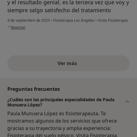
y el resultado genial, es la tercera vez que voy y
siempre salgo satisfecho del tratamiento
4 de septiembre de 2025
•
Fisioterapia Los Ángeles
•
Visita Fisioterapia
en opinión del usuario AV
•
Reportar
Ver más
opiniones anteriores
Preguntas frecuentes
¿Cuáles son las principales especialidades de Paula
Munuera López?
Paula Munuera López es fisioterapeuta. Te
mostramos algunos de los servicios que ofrece
gracias a su trayectoria y amplia experiencia:
Fisioterapia del suelo pélvico, Visita Fisioterapia,