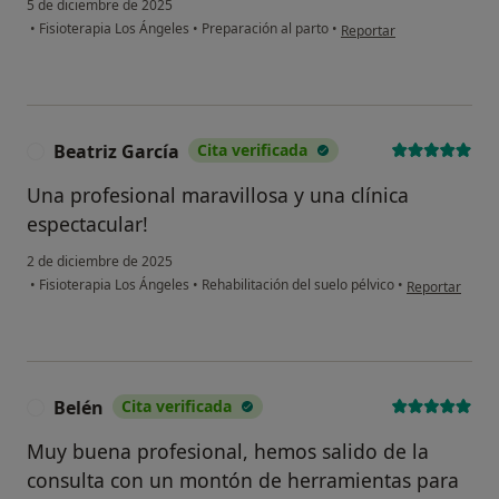
5 de diciembre de 2025
en opinión del usuario A
•
Fisioterapia Los Ángeles
•
Preparación al parto
•
Reportar
Beatriz García
Cita verificada
B
Una profesional maravillosa y una clínica
espectacular!
2 de diciembre de 2025
en opinión del 
•
Fisioterapia Los Ángeles
•
Rehabilitación del suelo pélvico
•
Reportar
Belén
Cita verificada
B
Muy buena profesional, hemos salido de la
consulta con un montón de herramientas para