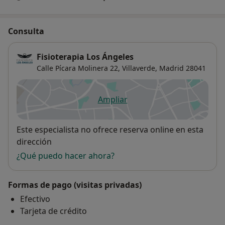
Consulta
Fisioterapia Los Ángeles
Calle Pícara Molinera 22,
Villaverde
,
Madrid
28041
Ampliar
se abre en una nueva pestañ
Disponibilidad
Este especialista no ofrece reserva online en esta
dirección
¿Qué puedo hacer ahora?
Formas de pago (visitas privadas)
Efectivo
Tarjeta de crédito