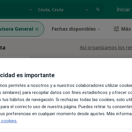
dad, enfermedad o nombre
p. ej. Madrid
Iniciar
visora General
Fechas disponibles
Más 
uta
Así organizamos los re
La reserva de cita online no está dispon
Ver teléfono
acidad es importante
 nos permites a nosotros y a nuestros colaboradores utilizar cooki
s
 similares) para recopilar datos con fines estadísiticos y ofrecer 
 tus hábitos de navegación. Si rechazas todas las cookies, solo uti
 para el correcto uso de nuestra página. Puedes retirar tu consenti
•
Mapa
 tus preferencias en cualquier momento desde ajustes. Más informa
e cookies.