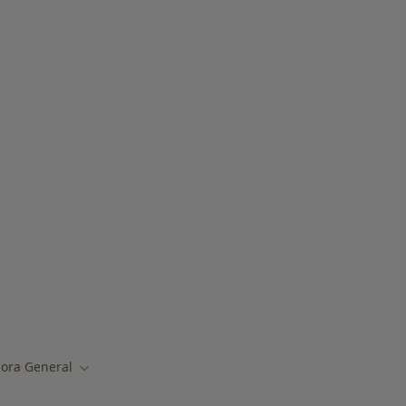
des más tratadas
sora General
e ciudad
Cambiar de ciudad