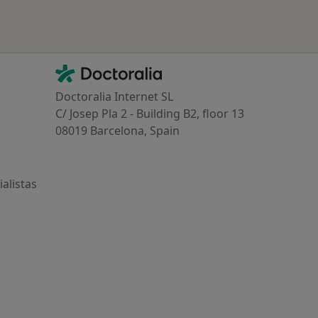
Contacto
Doctoralia - Página de inicio
Doctoralia Internet SL
C/ Josep Pla 2 - Building B2, floor 13
08019 Barcelona, Spain
alistas