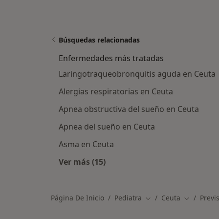
Búsquedas relacionadas
Enfermedades más tratadas
Laringotraqueobronquitis aguda en Ceuta
Alergias respiratorias en Ceuta
Apnea obstructiva del sueño en Ceuta
Apnea del sueño en Ceuta
Asma en Ceuta
Ver más (15)
Más en esta categoría: Enfermeda
Página De Inicio
Pediatra
Ceuta
Previ
Cambiar de ciudad
Cambiar d