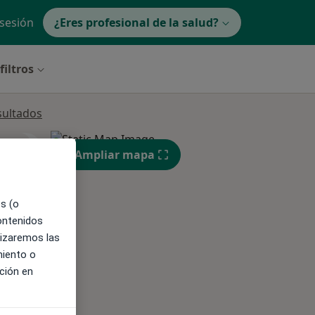
 sesión
¿Eres profesional de la salud?
filtros
sultados
ible
Ampliar mapa
es (o
contenidos
lizaremos las
miento o
ción en