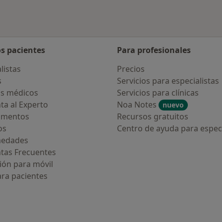
os pacientes
Para profesionales
listas
Precios
s
Servicios para especialistas
s médicos
Servicios para clínicas
ta al Experto
Noa Notes
nuevo
amentos
Recursos gratuitos
os
Centro de ayuda para especi
medades
tas Frecuentes
ión para móvil
ara pacientes