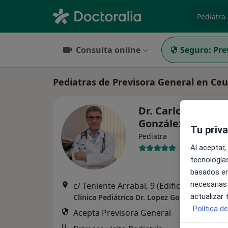
especiali
Consulta online
Seguro:
Pre
Pediatras de Previsora General en Ce
Dr. Carlos López-
González Garrido
Tu priv
Pediatra
Al aceptar,
1119 opinione
tecnologías
basados en
necesarias
c/ Teniente Arrabal, 9 (Edificio Anteo, portal 3,1º A), Ceuta
actualizar
Clínica Pediátrica Dr. Lopez Gonzalez
Política d
Acepta Previsora General