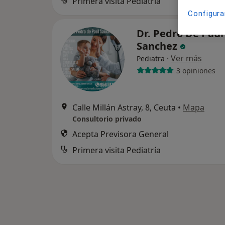
Primera visita Pediatría
Configura
Dr. Pedro De Paul
Sanchez
·
Ver más
Pediatra
3 opiniones
Calle Millán Astray, 8, Ceuta
•
Mapa
Consultorio privado
Acepta Previsora General
Primera visita Pediatría