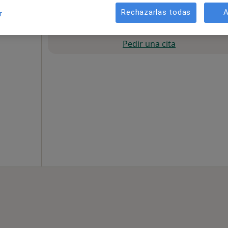
Rechazarlas todas
A
r
La reserva de cita online no está dispon
Pedir una cita