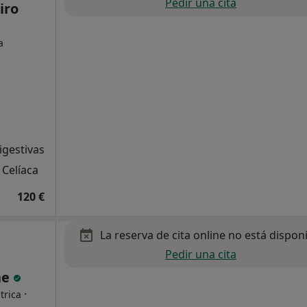
Pedir una cita
iro
a
igestivas
Celíaca
120 €
La reserva de cita online no está dispon
Pedir una cita
ne
·
trica