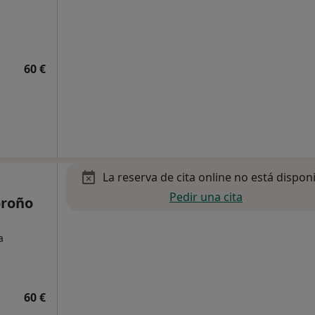
60 €
La reserva de cita online no está dispon
Pedir una cita
oroño
a
60 €