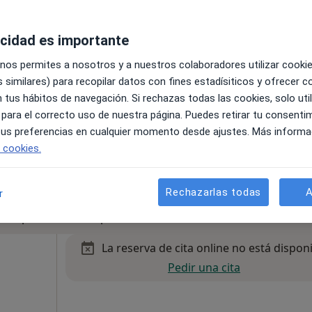
acidad es importante
 nos permites a nosotros y a nuestros colaboradores utilizar cooki
 similares) para recopilar datos con fines estadísiticos y ofrecer 
e
•
Mapa
 tus hábitos de navegación. Si rechazas todas las cookies, solo uti
Especialidades Médico Quirúrgicas Kibet - Dra. Ainhoa Ibarrola Vidaurre
 para el correcto uso de nuestra página. Puedes retirar tu consenti
50 €
 tus preferencias en cualquier momento desde ajustes. Más informa
e cookies.
Rechazarlas todas
A
r
bles para visitas en persona. Prueba la videoconsulta
La reserva de cita online no está dispon
Pedir una cita