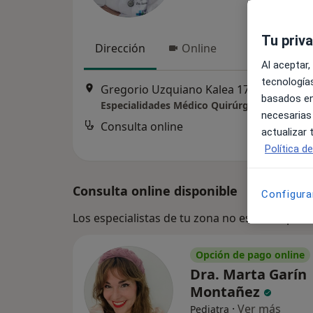
Tu priv
Dirección
Online
Al aceptar,
tecnologías
Gregorio Uzquiano Kalea 17, Portugalet
basados en
necesarias
Consulta online
actualizar
Política d
Consulta online disponible
Configura
Los especialistas de tu zona no están disponi
Opción de pago online
Dra. Marta Garín
Montañez
·
Ver más
Pediatra