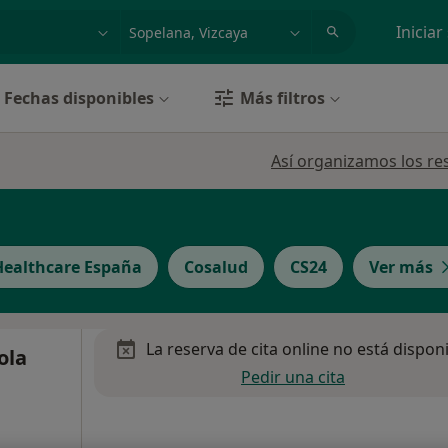
dad, enfermedad o nombre
p. ej. Madrid
Iniciar
Fechas disponibles
Más filtros
Así organizamos los re
Healthcare España
Cosalud
CS24
Ver más
La reserva de cita online no está dispon
ola
Pedir una cita