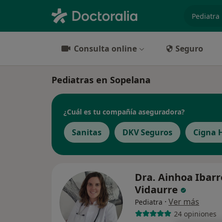
especiali
Consulta online
Seguro
Pediatras en Sopelana
¿Cuál es tu compañía aseguradora?
Sanitas
DKV Seguros
Cigna 
Dra. Ainhoa Ibarr
Vidaurre
·
Ver más
Pediatra
24 opiniones