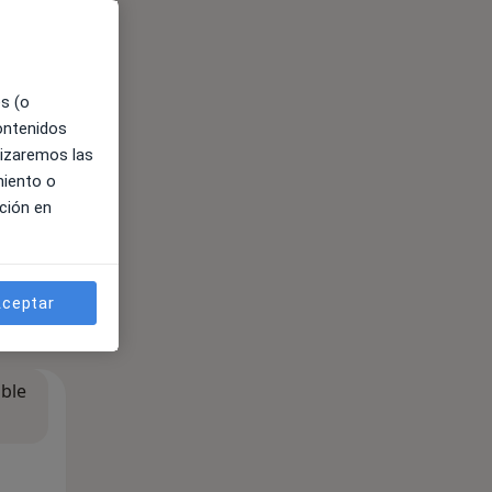
es (o
contenidos
lizaremos las
miento o
ción en
ceptar
ible