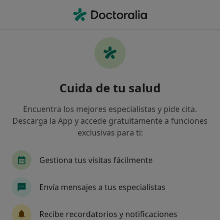
Men
Cigna Healthcare España • Platja D Aro, Girona
Filtros
Seguro:
Cigna Healthcare Es
Especialistas de Cigna Healthcare España
Cuida de tu salud
en Platja D'Aro
Así organizamos los resultados
Encuentra los mejores especialistas y pide cita.
Descarga la App y accede gratuitamente a funciones
exclusivas para ti:
¿Qué especialidad estás buscando?
Médico estético
Gestiona tus visitas fácilmente
Envía mensajes a tus especialistas
Recibe recordatorios y notificaciones