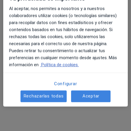
Al aceptar, nos permites a nosotros y a nuestros
colaboradores utilizar cookies (o tecnologías similares)
para recopilar datos con fines estadísiticos y ofrecer
contenidos basados en tus hábitos de navegación. Si
rechazas todas las cookies, solo utilizaremos las
necesarias para el correcto uso de nuestra página.
Puedes retirar tu consentimiento o actualizar tus
Opción de pago online
preferencias en cualquier momento desde ajustes. Más
Clínica Eupnea
información en
Política de cookies.
·
Ver más
Acupuntor, Alergólogo, Analista clínico
1657 opiniones
Configurar
Clínica Eupnea - Passeig del Mar 41, Palamós
•
Mapa
Clínica Eupnea
Rechazarlas todas
Aceptar
Acepta Cigna Healthcare España
Ecografía abdominal
Mostrar más servicios