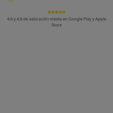
4.6 y 4.8 de valoración media en Google Play y Apple
Store
Opción de pago online
Dra. Berta Aviles Huertas
·
Ver más
Neumólogo
545 opiniones
Clínica Eupnea - Passeig del Mar 41, Palamós
•
Mapa
Clínica Eupnea
Acepta Cigna Healthcare España
Primera visita Neumología
Este especialista no ofrece reserva de cita online en esta dirección.
Pedir una cita