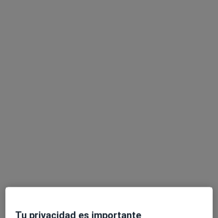
Dra. Marina Gonzalez Oliver
·
Ver más
Dentista
1 opinión
Rambla de la Generalitat, 15, San Feliu de Guixols
•
Mapa
Clínica Dra. Gonzalez Oliver
Acepta Cigna Healthcare España
Primera visita Odontología
Este especialista no ofrece reserva de cita online en esta dirección.
Pedir una cita
Tu privacidad es importante