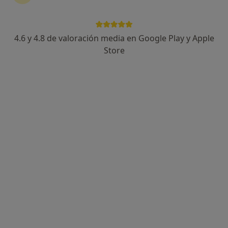
Ana María Romera Orengo
·
Ver más
Podóloga, Enfermera
4.6 y 4.8 de valoración media en Google Play y Apple
6 opiniones
Store
Dirección
Online
Plaza Pintor Inocencio Medina Vera 1, Murcia
•
Mapa
Centro Médico Vistalegre
Visita Podología
32 €
Este especialista no ofrece reserva de cita online en esta dirección.
Pedir una cita