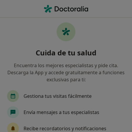
Men
Podólogo • Alcantarilla, Murcia
Filtros
Seguro
Mapa
Podólogos en Alcantarilla
Cuida de tu salud
Así organizamos los resultados
Encuentra los mejores especialistas y pide cita.
Descarga la App y accede gratuitamente a funciones
¿Cuál es tu compañía aseguradora?
exclusivas para ti:
Gestiona tus visitas fácilmente
Envía mensajes a tus especialistas
Recibe recordatorios y notificaciones