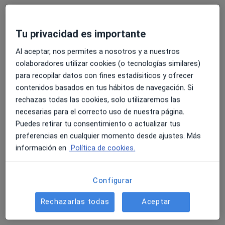
Tu privacidad es importante
Al aceptar, nos permites a nosotros y a nuestros
colaboradores utilizar cookies (o tecnologías similares)
para recopilar datos con fines estadísiticos y ofrecer
contenidos basados en tus hábitos de navegación. Si
Hospital Mesa del Castillo
rechazas todas las cookies, solo utilizaremos las
·
Ver más
Podólogo, Analista clínico, Patólogo
necesarias para el correcto uso de nuestra página.
24 opiniones
Puedes retirar tu consentimiento o actualizar tus
Ronda Sur 20, Murcia
•
Mapa
preferencias en cualquier momento desde ajustes. Más
Hospital Mesa del Castillo
información en
Política de cookies.
Primera visita Podología
Precio sin especificar
Mostrar más servicios
Configurar
Rechazarlas todas
Aceptar
Ramon Sanchez-