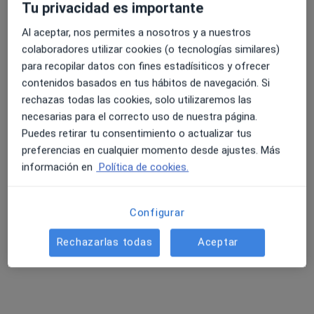
Sotelo
Tu privacidad es importante
Podólogo
Al aceptar, nos permites a nosotros y a nuestros
Ningún profesional de este centro tiene citas disponibles
colaboradores utilizar cookies (o tecnologías similares)
para recopilar datos con fines estadísiticos y ofrecer
Mostrar perfil
contenidos basados en tus hábitos de navegación. Si
rechazas todas las cookies, solo utilizaremos las
necesarias para el correcto uso de nuestra página.
Especialistas disponibles
Puedes retirar tu consentimiento o actualizar tus
preferencias en cualquier momento desde ajustes. Más
Estos especialistas se encuentran fuera de
información en
Política de cookies.
Badalona, Barcelona, en zonas cercanas a tu
búsqueda
Configurar
Rechazarlas todas
Aceptar