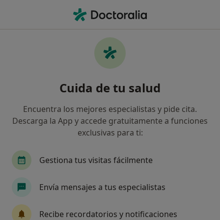
Men
Podólogo • Badalona, Barcelona
Filtros
Seguro:
Atlantida Médica
Podólogos de Atlantida Médica en Badalona
Cuida de tu salud
Así organizamos los resultados
Encuentra los mejores especialistas y pide cita.
Descarga la App y accede gratuitamente a funciones
exclusivas para ti:
Gestiona tus visitas fácilmente
Envía mensajes a tus especialistas
Policlínic Augusta
·
Ver
Podólogo, Alergólogo, Angiólogo y cirujano vascular
Recibe recordatorios y notificaciones