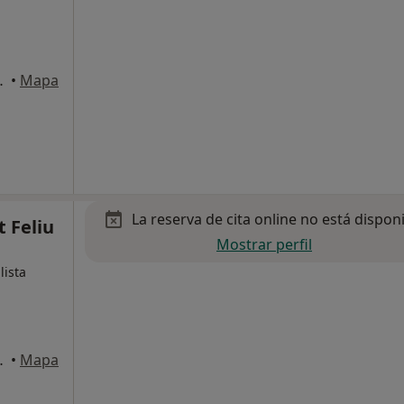
liu de Llobregat
•
Mapa
La reserva de cita online no está dispon
 Feliu
Mostrar perfil
lista
liu de Llobregat
•
Mapa