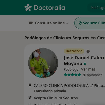
especiali
Consulta online
Seguro:
Cli
Podólogos de Clinicum Seguros en Cast
Destacado
José Daniel Caler
Moyano
·
Ver más
Podólogo
76 opiniones
CALERO CLINICA PODOLOGICA c/ Pintor Serrasanta,15
Consultorio privado
Acepta Clinicum Seguros