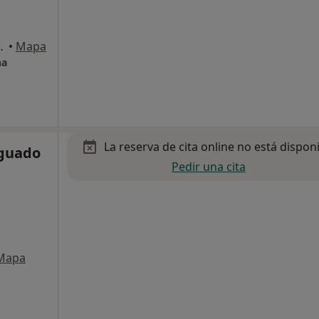
s Local 2, Barcelona
•
Mapa
na
La reserva de cita online no está dispon
Aguado
Pedir una cita
Mapa