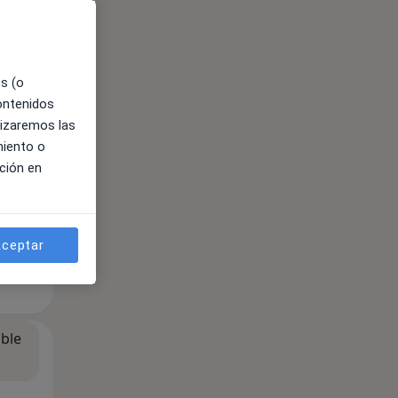
ible
es (o
contenidos
lizaremos las
miento o
ción en
ceptar
ible