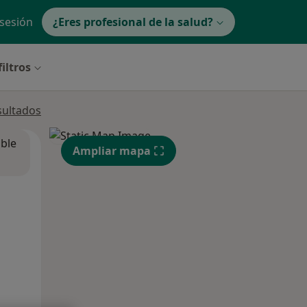
 sesión
¿Eres profesional de la salud?
iltros
sultados
ible
Ampliar mapa