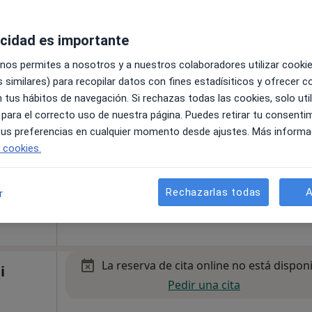
acidad es importante
La reserva de cita online no está dispon
s
 nos permites a nosotros y a nuestros colaboradores utilizar cooki
Pedir una cita
 similares) para recopilar datos con fines estadísiticos y ofrecer 
 tus hábitos de navegación. Si rechazas todas las cookies, solo uti
 para el correcto uso de nuestra página. Puedes retirar tu consenti
 tus preferencias en cualquier momento desde ajustes. Más informa
e cookies.
liu de Llobregat
•
Mapa
Rechazarlas todas
A
r
La reserva de cita online no está dispon
i
Pedir una cita