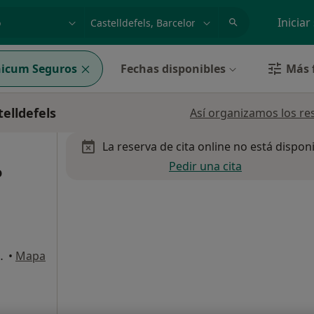
dad, enfermedad o nombre
p. ej. Madrid
Iniciar
nicum Seguros
Fechas disponibles
Más f
elldefels
Así organizamos los re
La reserva de cita online no está dispon
Pedir una cita
o
 A, 1º 3ª Local 2, Castelldefels
•
Mapa