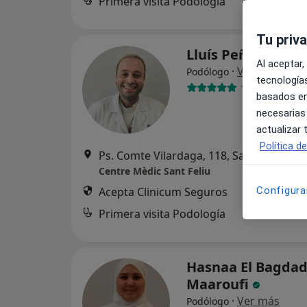
Primera visita Podología
Tu priv
Lluís Peña Maña
Al aceptar,
·
Ver más
Podólogo
tecnologías
17 opiniones
basados en
necesarias
actualizar
Política d
Ps. Comte Vilardaga, 118, Sant Fe
Centre Mèdic Sant Feliu
Acepta Clinicum Seguros
Configura
Primera visita Podología
Hasnaa El Bagdad
Maaroufi
·
Ver más
Podólogo