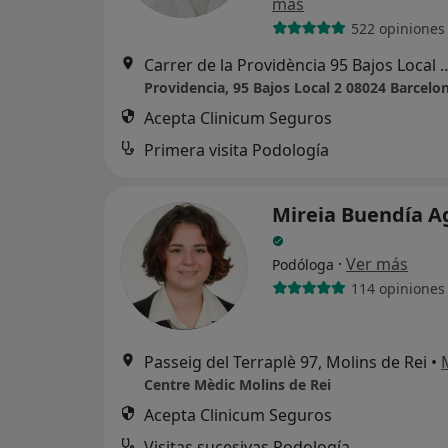
más
522 opiniones
Carrer de la Providència 95 Bajo
Providencia, 95 Bajos Local 2 08024 Barcelo
Acepta Clinicum Seguros
Primera visita Podología
Mireia Buendía 
·
Ver más
Podóloga
114 opiniones
Passeig del Terraplè 97, Molins de Rei
•
Centre Mèdic Molins de Rei
Acepta Clinicum Seguros
Visitas sucesivas Podología