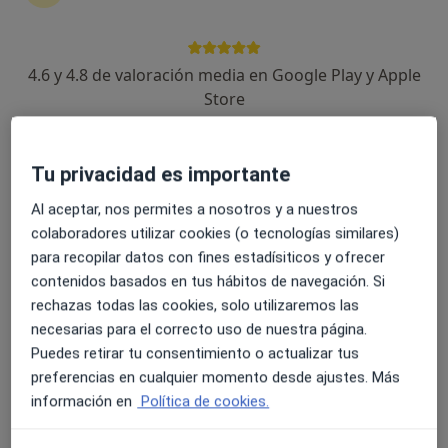
143 opiniones
Calle Sevilla 3, Granada
•
Mapa
Clínica Almusalud Granada
4.6 y 4.8 de valoración media en Google Play y Apple
Primera visita Podología
Precio sin especificar
Store
Este especialista no ofrece reserva de cita online en esta dirección.
Pedir una cita
Tu privacidad es importante
Al aceptar, nos permites a nosotros y a nuestros
colaboradores utilizar cookies (o tecnologías similares)
para recopilar datos con fines estadísiticos y ofrecer
contenidos basados en tus hábitos de navegación. Si
rechazas todas las cookies, solo utilizaremos las
necesarias para el correcto uso de nuestra página.
Puedes retirar tu consentimiento o actualizar tus
preferencias en cualquier momento desde ajustes. Más
Lorena Pacheco Marín
información en
Política de cookies.
·
Ver más
Podóloga
84 opiniones