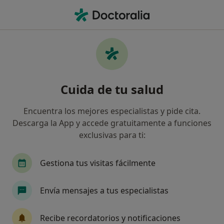
Men
Podólogo • Granada, Granada
Filtros
Seguro
Mapa
Podólogos de Divina Pastora en Granada
Cuida de tu salud
Así organizamos los resultados
Encuentra los mejores especialistas y pide cita.
Descarga la App y accede gratuitamente a funciones
exclusivas para ti:
Gestiona tus visitas fácilmente
Envía mensajes a tus especialistas
Eduardo Cano Pareja
·
Ver más
Podólogo
Recibe recordatorios y notificaciones