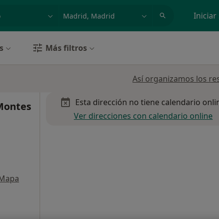
dad, enfermedad o nombre
p. ej. Madrid
Iniciar
s
Más filtros
Así organizamos los re
Esta dirección no tiene calendario onli
Montes
Ver direcciones con calendario online
Mapa