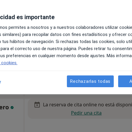
acidad es importante
La reserva de cita online no está dispon
Pedir una cita
 nos permites a nosotros y a nuestros colaboradores utilizar cooki
 similares) para recopilar datos con fines estadísiticos y ofrecer 
 tus hábitos de navegación. Si rechazas todas las cookies, solo uti
 para el correcto uso de nuestra página. Puedes retirar tu consenti
 tus preferencias en cualquier momento desde ajustes. Más informa
apa
e cookies.
Rechazarlas todas
A
r
La reserva de cita online no está dispon
nero
Pedir una cita