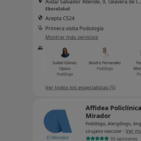
Avda/ Salvador Allende, 9, Talavera de la R
EboraSalud
Acepta CS24
Primera visita Podología
Mostrar más servicios
Isabel Gómez
Beatriz Fernandez
Fe
Opazo
Podólogo
Mon
Podólogo
Po
Ver todos los especialistas (5)
Affidea Policlínica
Mirador
Podólogo, Alergólogo, Ang
·
Ver m
cirujano vascular
93 opiniones