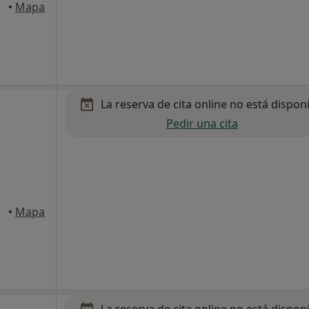
eina
•
Mapa
La reserva de cita online no está dispon
Pedir una cita
eina
•
Mapa