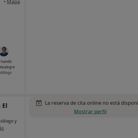
eina
•
Mapa
rnando
tealegre
dólogo
La reserva de cita online no está dispon
 El
Mostrar perfil
iólogo y
ás