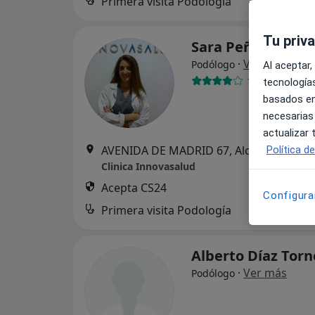
Primera visita Podología
Tu priv
Sara Peñín
·
Ver más
Podólogo
Al aceptar,
10 opiniones
tecnologías
basados en
necesarias
actualizar
AVENIDA DE MADRID 67, Alcobendas
•
M
Política d
Clinica Innovasalud
Acepta CS24
Configura
Primera visita Podología
Alberto Díaz Tor
·
Ver más
Podólogo