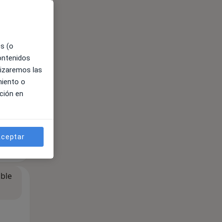
ible
es (o
contenidos
lizaremos las
miento o
ción en
ceptar
ible