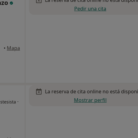
La reserva de cita online no está dispon
azo
Pedir una cita
eina
•
Mapa
La reserva de cita online no está dispon
Mostrar perfil
·
stesista