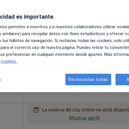
acidad es importante
La reserva de cita online no está dispon
rio
 nos permites a nosotros y a nuestros colaboradores utilizar cooki
Pedir una cita
 similares) para recopilar datos con fines estadísiticos y ofrecer 
 tus hábitos de navegación. Si rechazas todas las cookies, solo uti
 para el correcto uso de nuestra página. Puedes retirar tu consenti
 tus preferencias en cualquier momento desde ajustes. Más informa
e cookies.
pa
Rechazarlas todas
A
r
La reserva de cita online no está dispon
Mostrar perfil