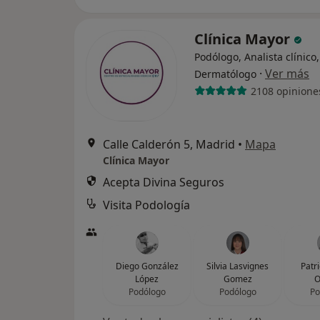
Clínica Mayor
Podólogo, Analista clínico,
·
Ver más
Dermatólogo
2108 opinione
Calle Calderón 5, Madrid
•
Mapa
Clínica Mayor
Acepta Divina Seguros
Visita Podología
Diego González
Silvia Lasvignes
Patr
López
Gomez
O
Podólogo
Podólogo
Po