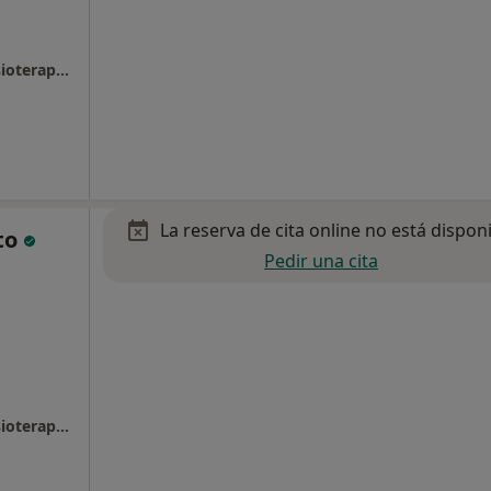
Centro Médico Congar de Rehabilitación, Fisioterapia y Podología
La reserva de cita online no está dispon
nto
Pedir una cita
Centro Médico Congar de Rehabilitación, Fisioterapia y Podología