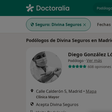
especiali
Seguro:
Divina Seguros
Fechas 
Podólogos de Divina Seguros en Madri
Diego González L
·
Ver más
Podólogo
608 opiniones
Calle Calderón 5, Madrid
•
Mapa
Clínica Mayor
Acepta Divina Seguros