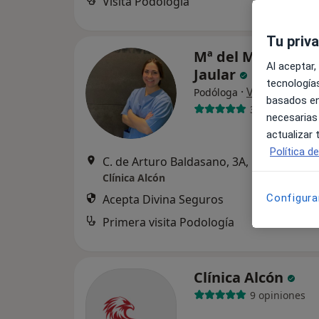
Visita Podología
Tu priv
Mª del Mar Sampe
Al aceptar,
Jaular
tecnologías
·
Ver más
Podóloga
basados en
3 opiniones
necesarias
actualizar
Política d
C. de Arturo Baldasano, 3A, Madrid
•
Ma
Clínica Alcón
Acepta Divina Seguros
Configura
Primera visita Podología
Clínica Alcón
9 opiniones