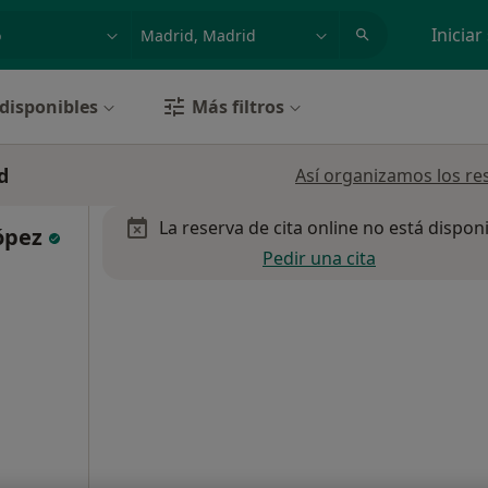
dad, enfermedad o nombre
p. ej. Madrid
Iniciar
disponibles
Más filtros
d
Así organizamos los re
La reserva de cita online no está dispon
ópez
Pedir una cita