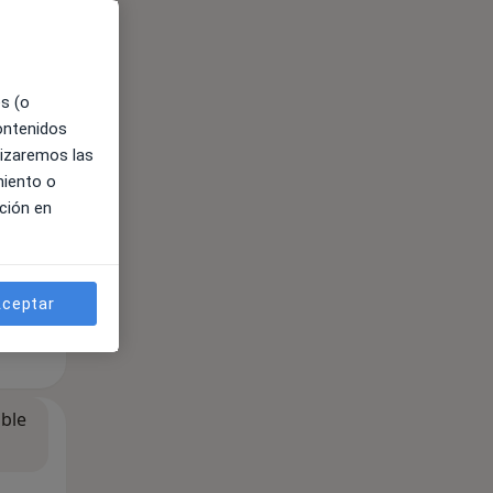
ible
es (o
contenidos
lizaremos las
miento o
ción en
ceptar
ible