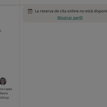
La reserva de cita online no está dispon
Mostrar perfil
s
icia Lopez
livera
dólogo