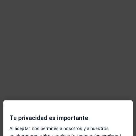
RESPUESTA DEL PROFESIONAL:
Hola, en principio la razón por la que
Anso ni otras cremas con o sin
corticoides se contraindican en
hemorragia hemorroidal es que, antes
de aplicar ningún tratamiento, las
hemorroides con sangrado…
Hace 24 días me hicieron una Anoplastia. Estoy mucho mejor
que antes de la intervención pero últimamente
Tu privacidad es importante
Hace 24 días me hicieron una
Al aceptar, nos permites a nosotros y a nuestros
Anoplastia. Estoy mucho mejor que
colaboradores utilizar cookies (o tecnologías similares)