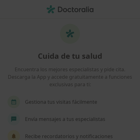
Men
¿Qué estás buscando?
Página De Inicio
Cirujano General
Cirujano General Las Palmas De Gran Canaria
Fernando Padron Barrera
Preguntas
Cuida de tu salud
Preguntas de pacientes
(24)
Encuentra los mejores especialistas y pide cita.
Descarga la App y accede gratuitamente a funciones
¿Si un absceso en el glúteo se dreno solo mientras dormía es
exclusivas para ti:
necesario ir a un centro médico?
¿Si un absceso en el glúteo se dreno
Gestiona tus visitas fácilmente
solo mientras dormía es necesario ir a
un centro médico?
Envía mensajes a tus especialistas
Recibe recordatorios y notificaciones
RESPUESTA DEL PROFESIONAL: