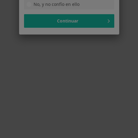
No, y no confío en ello
¿Cuál es el principio activo de Hadensa
Pomada?
Continuar
RESPUESTA DEL PROFESIONAL:
Hadensa pomada ya no está
comercializada, en su lugar existen
otras alternativas sin corticoide como
Proctoial o Proctolog, o con corticoide
como Ruscus Llorens o Synalar rectal.
Aún así, es conveniente…
¿Ha desaparecido del mercado Hadensa?