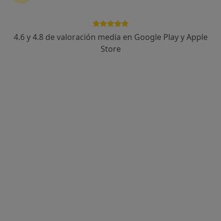
39 opiniones
Dirección
Online
4.6 y 4.8 de valoración media en Google Play y Apple
Store
Avenida Ronda de los Tejares, 13, Escalera A, 3-2, Piso 3, Córdoba
•
Mapa
Alphil Psicólogos
Acepta Verisalud
Primera visita Psicología
Este especialista no ofrece reserva de cita online en esta dirección.
Pedir una cita