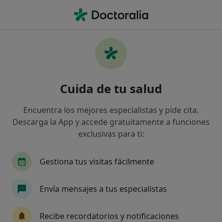
Men
Psicólogo • Córdoba, Córdoba
Filtros
Seguro:
Verisalud
Psicólogos de Verisalud en Córdoba
Cuida de tu salud
Así organizamos los resultados
Encuentra los mejores especialistas y pide cita.
Descarga la App y accede gratuitamente a funciones
exclusivas para ti:
Gestiona tus visitas fácilmente
Envía mensajes a tus especialistas
VICTORIA RODRÍGUEZ VICENTE
·
Ver más
Psicóloga
Recibe recordatorios y notificaciones