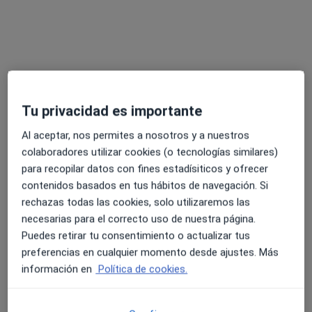
Psicólogo
Psicólogo
Ningún profesional de este centro tiene citas disponibles
Mostrar perfil
Tu privacidad es importante
Consulta online disponible
Al aceptar, nos permites a nosotros y a nuestros
colaboradores utilizar cookies (o tecnologías similares)
Los especialistas de tu zona no están disponibles
para recopilar datos con fines estadísiticos y ofrecer
para visitas en persona. Prueba la videoconsulta
contenidos basados en tus hábitos de navegación. Si
rechazas todas las cookies, solo utilizaremos las
necesarias para el correcto uso de nuestra página.
Puedes retirar tu consentimiento o actualizar tus
preferencias en cualquier momento desde ajustes. Más
información en
Política de cookies.