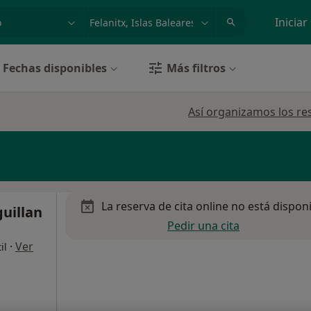
dad, enfermedad o nombre
p. ej. Madrid
Iniciar
Fechas disponibles
Más filtros
Así organizamos los re
La reserva de cita online no está dispon
uillan
Pedir una cita
·
Ver
il