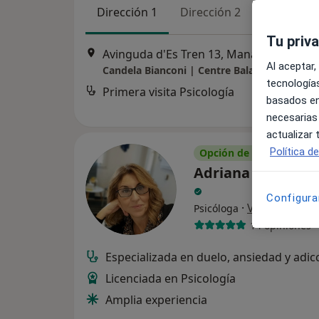
Dirección 1
Dirección 2
Online 
Tu priv
Avinguda d'Es Tren 13, Manacor
•
Mapa
Al aceptar,
Candela Bianconi | Centre Balanç
tecnologías
Primera visita Psicología
basados en
necesarias
actualizar
Política d
Opción de pago online
Adriana García Ca
Configura
·
Ver más
Psicóloga
14 opiniones
Especializada en duelo, ansiedad y adic
Licenciada en Psicología
Amplia experiencia