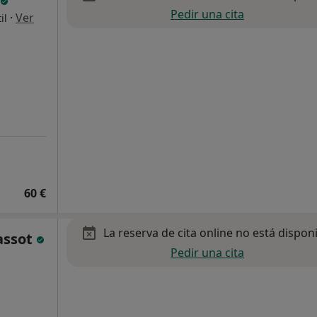
Pedir una cita
·
Ver
il
60 €
La reserva de cita online no está dispon
assot
Pedir una cita