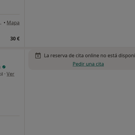
derecha, Manacor, Manacor
•
Mapa
30 €
La reserva de cita online no está dispon
Pedir una cita
à
·
Ver
il