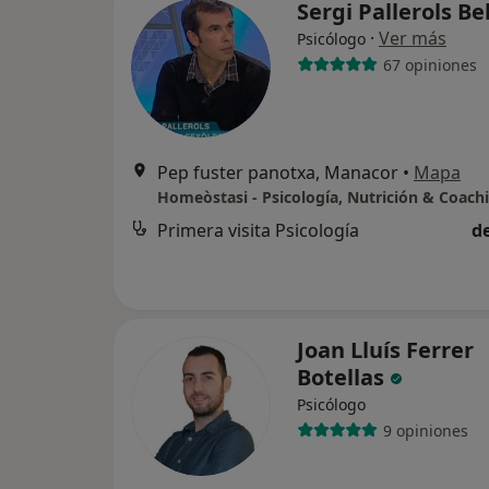
Sergi Pallerols B
·
Ver más
Psicólogo
67 opiniones
Pep fuster panotxa, Manacor
•
Mapa
Homeòstasi - Psicología, Nutrición & Coach
Primera visita Psicología
d
Joan Lluís Ferrer
Botellas
Psicólogo
9 opiniones