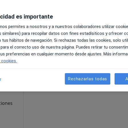
1
Online 2
acidad es importante
 nos permites a nosotros y a nuestros colaboradores utilizar cooki
 similares) para recopilar datos con fines estadísiticos y ofrecer 
60 €
 tus hábitos de navegación. Si rechazas todas las cookies, solo uti
 para el correcto uso de nuestra página. Puedes retirar tu consenti
 tus preferencias en cualquier momento desde ajustes. Más informa
La reserva de cita online no está dispon
e cookies.
Pedir una cita
valieri
Rechazarlas todas
A
r
ciones