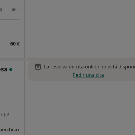
3
Online 1
Online 2
60 €
La reserva de cita online no está dispon
esa
Pedir una cita
apa
pecificar