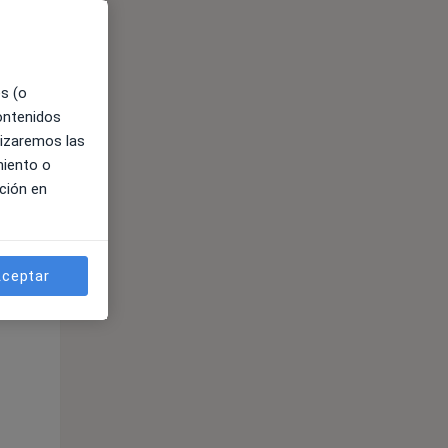
es (o
contenidos
lizaremos las
miento o
ción en
ible
ceptar