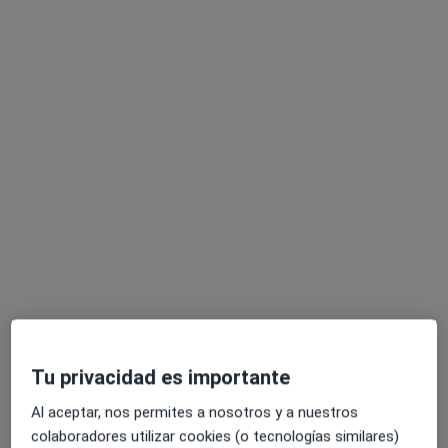
Clara López Lorenzo
·
Ver más
Psicóloga, Psicóloga infantil
51 opiniones
Acepta Caser
Consulta online
Este especialista no ofrece reserva de cita online en esta dirección.
Tu privacidad es importante
Pedir una cita
Al aceptar, nos permites a nosotros y a nuestros
colaboradores utilizar cookies (o tecnologías similares)