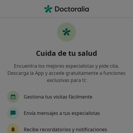
Men
Psicólogo • Guadalajara, Guadalajara
Filtros
Seguro:
Caser
Map
Psicólogos de Caser en Guadalajara
Cuida de tu salud
Así organizamos los resultados
Encuentra los mejores especialistas y pide cita.
Descarga la App y accede gratuitamente a funciones
exclusivas para ti:
Gestiona tus visitas fácilmente
Envía mensajes a tus especialistas
María Ybys Massana Sanabria
·
Ver
Psicóloga, Psicóloga infantil, Terapeuta complementaria
Recibe recordatorios y notificaciones