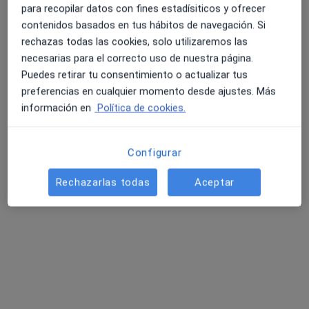
para recopilar datos con fines estadísiticos y ofrecer
contenidos basados en tus hábitos de navegación. Si
rechazas todas las cookies, solo utilizaremos las
necesarias para el correcto uso de nuestra página.
Puedes retirar tu consentimiento o actualizar tus
preferencias en cualquier momento desde ajustes. Más
información en
Política de cookies.
José Mazón Herrero
·
Ver más
Psicólogo, Psicólogo infantil, Psicopedagogo
942 opiniones
Configurar
Acepta Caser
Rechazarlas todas
Aceptar
Consulta online
Este especialista no ofrece reserva de cita online en esta dirección.
Pedir una cita