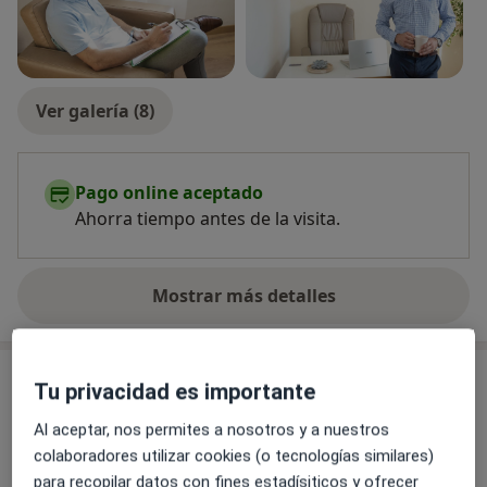
Ver galería (8)
Pago online aceptado
Ahorra tiempo antes de la visita.
Mostrar más detalles
sobre la experiencia
Novedades
Tu privacidad es importante
Álvaro de la Torre
Al aceptar, nos permites a nosotros y a nuestros
Plaça de Gal·la Placídia, 10, 5º Planta, Barcelona
colaboradores utilizar cookies (o tecnologías similares)
08006
para recopilar datos con fines estadísiticos y ofrecer