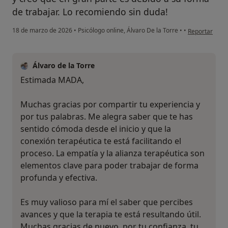
de trabajar. Lo recomiendo sin duda!
en opinión de
18 de marzo de 2026
•
Psicólogo online, Álvaro De la Torre
•
•
Reportar
Álvaro de la Torre
Estimada MADA,
Muchas gracias por compartir tu experiencia y
por tus palabras. Me alegra saber que te has
sentido cómoda desde el inicio y que la
conexión terapéutica te está facilitando el
proceso. La empatía y la alianza terapéutica son
elementos clave para poder trabajar de forma
profunda y efectiva.
Es muy valioso para mí el saber que percibes
avances y que la terapia te está resultando útil.
Muchas gracias de nuevo, por tu confianza, tu