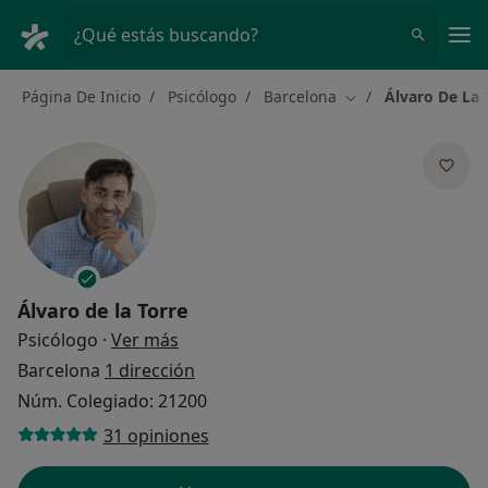
Men
¿Qué estás buscando?
Página De Inicio
Psicólogo
Barcelona
Álvaro De La 
Cambiar de ciudad
Álvaro de la Torre
sobre las especializaciones
Psicólogo
·
Ver más
Barcelona
1 dirección
Núm. Colegiado: 21200
31 opiniones