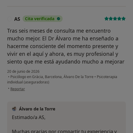
AS
Cita verificada
A
Tras seis meses de consulta me encuentro
mucho mejor. El Dr Álvaro me ha enseñado a
hacerme consciente del momento presente y
vivir en el aquí y ahora, es muy profesional y
siento que me está ayudando mucho a mejorar
20 de junio de 2026
•
Psicólogo en Gràcia, Barcelona, Álvaro De la Torre
•
Psicoterapia
individual (aseguradoras)
en opinión del usuario AS
•
Reportar
Álvaro de la Torre
Estimado/a AS,
Muchas gracias por compartir tu experiencia y