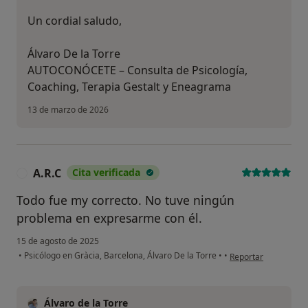
Un cordial saludo,
Álvaro De la Torre
AUTOCONÓCETE – Consulta de Psicología,
Coaching, Terapia Gestalt y Eneagrama
13 de marzo de 2026
A.R.C
Cita verificada
A
Todo fue my correcto. No tuve ningún
problema en expresarme con él.
15 de agosto de 2025
en opinión del usuar
•
Psicólogo en Gràcia, Barcelona, Álvaro De la Torre
•
•
Reportar
Álvaro de la Torre