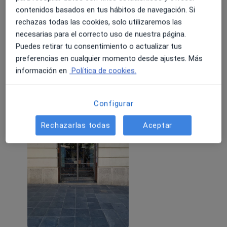
Reserve directamente si es consultante privado:
contenidos basados en tus hábitos de navegación. Si
rechazas todas las cookies, solo utilizaremos las
Reserve en sólo cuatro pasos si es consultante de
necesarias para el correcto uso de nuestra página.
mutua:
Puedes retirar tu consentimiento o actualizar tus
preferencias en cualquier momento desde ajustes. Más
1. Tiene el volante de autorización del psiquiatra
Leer más
información en
Política de cookies.
de su mutua?
06/05/2026
2. Tiene el número de autorización de su mutua?
2. Ha tenido conmigo una llamada o videollamada
Configurar
informativa?
Rechazarlas todas
Aceptar
3. Reserve visita presencial vía telefónica, ya que
son citas concertadas supeditada a la agenda.