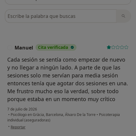
Busca en opiniones
Manuel
Cita verificada
M
Cada sesión se sentía como empezar de nuevo
y no llegar a ningún lado. A parte de que las
sesiones solo me servían para media sesión
entonces tenía que agotar dos sesiones en una.
Me frustro mucho eso la verdad, sobre todo
porque estaba en un momento muy crítico
7 de julio de 2026
•
Psicólogo en Gràcia, Barcelona, Álvaro De la Torre
•
Psicoterapia
individual (aseguradoras)
en opinión del usuario Manuel
•
Reportar