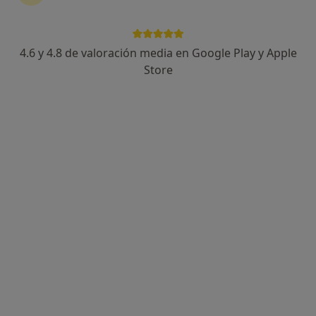
1 opinión
Carrer Marià Vayreda, 12, Olot
•
Mapa
Clinica Bofill
4.6 y 4.8 de valoración media en Google Play y Apple
Acepta Clinicum Seguros
Store
Consulta online
Este especialista no ofrece reserva de cita online en esta dirección.
Pedir una cita
Consulta online disponible
Los especialistas de tu zona no están disponibles
para visitas en persona. Prueba la videoconsulta