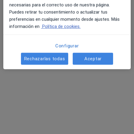
necesarias para el correcto uso de nuestra página.
Puedes retirar tu consentimiento o actualizar tus
preferencias en cualquier momento desde ajustes. Más
información en
Política de cookies.
Opción de pago online
Álvaro de la Torre
·
Ver más
Psicólogo
Configurar
31 opiniones
Rechazarlas todas
Aceptar
Acepta Clinicum Seguros
Visita Psicología
Este especialista no ofrece reserva de cita online en esta dirección.
Pedir una cita