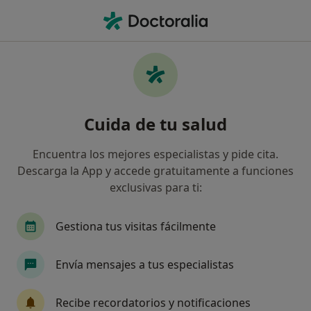
Men
Psicólogo • Olot, Girona
Filtros
Seguro:
Clinicum Seguros
Psicólogos de Clinicum Seguros en Olot
Cuida de tu salud
Así organizamos los resultados
Encuentra los mejores especialistas y pide cita.
Descarga la App y accede gratuitamente a funciones
exclusivas para ti:
Gestiona tus visitas fácilmente
Envía mensajes a tus especialistas
Mònica Sinyol Esteve
·
Ver más
Psicóloga
Recibe recordatorios y notificaciones