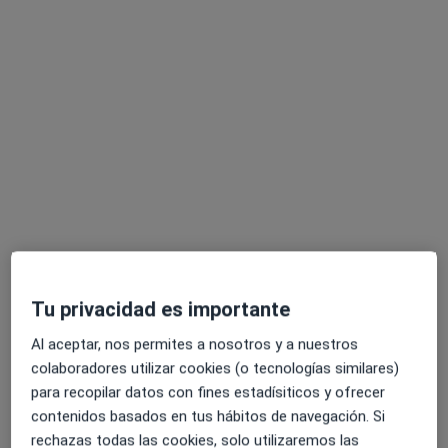
María Ybys Massana Sanabria
·
Ver
Psicóloga, Psicóloga infantil, Terapeuta complementaria
más
35 opiniones
Acepta Clinicum Seguros
Consulta online
Este especialista no ofrece reserva de cita online en esta dirección.
Tu privacidad es importante
Pedir una cita
Al aceptar, nos permites a nosotros y a nuestros
colaboradores utilizar cookies (o tecnologías similares)
para recopilar datos con fines estadísiticos y ofrecer
contenidos basados en tus hábitos de navegación. Si
rechazas todas las cookies, solo utilizaremos las