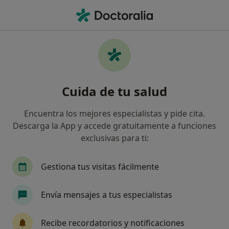
Men
Psicopedagogo • Majadahonda, Madrid
Filtros
Mapa
Psicopedagogos en Majadahonda
Cuida de tu salud
Así organizamos los resultados
Encuentra los mejores especialistas y pide cita.
Descarga la App y accede gratuitamente a funciones
exclusivas para ti:
Gestiona tus visitas fácilmente
Envía mensajes a tus especialistas
Dra. Paula de Castro Fernández
·
Ver más
Psicopedagoga, Psicóloga, Psicóloga infantil
Recibe recordatorios y notificaciones