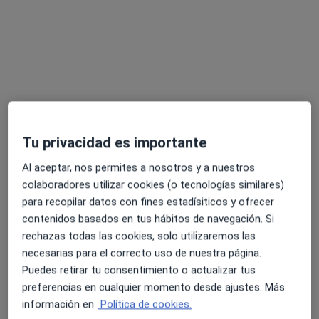
Opción de pago online
PsyVitae
Psicopedagogo, Psicólogo, Psicólogo infantil
31 opiniones
CARRETERA DE HÚMERA, 87, Pozuelo de Alarcón
•
Mapa
PsyVitae
Primera Visita Psicopedagogía
Servicio gratuito
Tu privacidad es importante
Mostrar más servicios
Al aceptar, nos permites a nosotros y a nuestros
colaboradores utilizar cookies (o tecnologías similares)
para recopilar datos con fines estadísiticos y ofrecer
Dra. Paula de Castro
Fernández
contenidos basados en tus hábitos de navegación. Si
Psicopedagogo
rechazas todas las cookies, solo utilizaremos las
necesarias para el correcto uso de nuestra página.
Ningún profesional de este centro tiene citas disponibles
Puedes retirar tu consentimiento o actualizar tus
preferencias en cualquier momento desde ajustes. Más
Mostrar perfil
información en
Política de cookies.