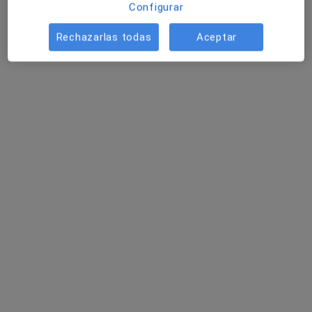
Configurar
Rechazarlas todas
Aceptar
Teresa De Leon Cabrera
Analista clínico, Farmacólogo
C/ PROFESOR JUAN TADEO CABRERA 5, Puerto del Rosario
•
Mapa
Consultorio privado
Acepta Asisa
Visita preoperatoria
Este especialista no ofrece reserva de cita online en esta dirección.
Pedir una cita