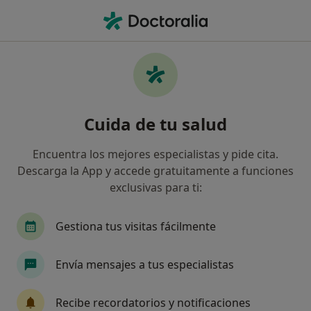
Men
Asisa • Puerto del Rosario, Las Palmas
Filtros
Seguro:
Asisa
Map
Especialistas de Asisa en Puerto del Rosario
Cuida de tu salud
Así organizamos los resultados
Encuentra los mejores especialistas y pide cita.
Descarga la App y accede gratuitamente a funciones
¿Qué especialidad estás buscando?
exclusivas para ti:
Dermatólogo
Gestiona tus visitas fácilmente
Envía mensajes a tus especialistas
Recibe recordatorios y notificaciones