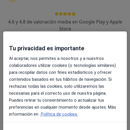
4.6 y 4.8 de valoración media en Google Play y Apple
Dra. Carolina Domínguez Mahamud
Store
·
Ver más
Dermatóloga
82 opiniones
C/Secundino Alonso esq C/León y Castillo, Puerto del Rosario
•
Mapa
Tu privacidad es importante
Hospital Parque Fuerteventura
Al aceptar, nos permites a nosotros y a nuestros
Acepta Asisa
colaboradores utilizar cookies (o tecnologías similares)
Visita Dermatología
para recopilar datos con fines estadísiticos y ofrecer
contenidos basados en tus hábitos de navegación. Si
Este especialista no ofrece reserva de cita online en esta dirección.
rechazas todas las cookies, solo utilizaremos las
necesarias para el correcto uso de nuestra página.
Pedir una cita
Puedes retirar tu consentimiento o actualizar tus
preferencias en cualquier momento desde ajustes. Más
información en
Política de cookies.