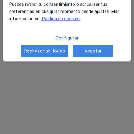
Clínica Palacios Málaga
Puedes retirar tu consentimiento o actualizar tus
Radiólogo, Ginecólogo, Especialista en medicina regenerativa
preferencias en cualquier momento desde ajustes. Más
138 opiniones
información en
Política de cookies.
Avenida del Pintor Joaquín Sorolla 33, Málaga
•
Mapa
Clínica Palacios Málaga
Configurar
Acepta HNA - Hermandad Arquitectos
Ecografía abdominal
Rechazarlas todas
Aceptar
Mostrar más servicios
Dr. Alejandro
Sánchez Tovar
Radiólogo
Ningún profesional de este centro tiene citas disponibles
Mostrar perfil