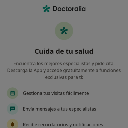
Men
Radiólogo • Málaga, Málaga
Filtros
Seguro:
HNA - Hermandad Arq
Radiólogos de HNA - Hermandad
Cuida de tu salud
Arquitectos en Málaga
Así organizamos los resultados
Encuentra los mejores especialistas y pide cita.
Descarga la App y accede gratuitamente a funciones
exclusivas para ti:
Gestiona tus visitas fácilmente
Envía mensajes a tus especialistas
Dr. Alejandro Sánchez Tovar
Recibe recordatorios y notificaciones
·
Ver más
Radiólogo