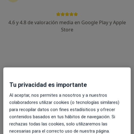
19 opiniones
Avenida del Pintor Joaquín Sorolla 33, Málaga
•
Mapa
4.6 y 4.8 de valoración media en Google Play y Apple
Clínica Palacios Málaga
Store
Acepta HNA - Hermandad Arquitectos
Ecografía abdominal
Este especialista no ofrece reserva de cita online en esta dirección.
Pedir una cita
Tu privacidad es importante
Al aceptar, nos permites a nosotros y a nuestros
colaboradores utilizar cookies (o tecnologías similares)
para recopilar datos con fines estadísiticos y ofrecer
contenidos basados en tus hábitos de navegación. Si
rechazas todas las cookies, solo utilizaremos las
necesarias para el correcto uso de nuestra página.