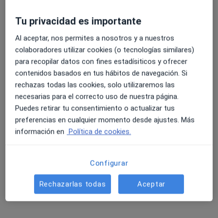
9 opiniones
Tu privacidad es importante
Dirección 1
Dirección 2
4.6 y 4.8 de valoración media en Google Play y Apple
Al aceptar, nos permites a nosotros y a nuestros
Store
colaboradores utilizar cookies (o tecnologías similares)
para recopilar datos con fines estadísiticos y ofrecer
Pz. De Colón, -s/n, Valladolid
•
Mapa
contenidos basados en tus hábitos de navegación. Si
Hospital Recoletas Campo Grande
rechazas todas las cookies, solo utilizaremos las
Acepta Previsora General
necesarias para el correcto uso de nuestra página.
Este especialista no ofrece reserva de cita online en esta dirección.
Puedes retirar tu consentimiento o actualizar tus
preferencias en cualquier momento desde ajustes. Más
Pedir una cita
información en
Política de cookies.
Configurar
Rechazarlas todas
Aceptar