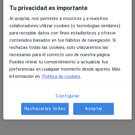
10 opiniones
Tu privacidad es importante
Calle Acera De Recoletos 12, Valladolid
•
Mapa
Al aceptar, nos permites a nosotros y a nuestros
Clínica Ginecológica Recoletos
colaboradores utilizar cookies (o tecnologías similares)
Ningún profesional de este centro tiene citas disponibles
para recopilar datos con fines estadísiticos y ofrecer
contenidos basados en tus hábitos de navegación. Si
Mostrar perfil
rechazas todas las cookies, solo utilizaremos las
necesarias para el correcto uso de nuestra página.
Puedes retirar tu consentimiento o actualizar tus
preferencias en cualquier momento desde ajustes. Más
información en
Política de cookies.
Configurar
Rechazarlas todas
Aceptar
Imagen y Diagnostico Pisuerga S.L.
Radiólogo
FIDEL RECIO, 1, Valladolid
•
Mapa