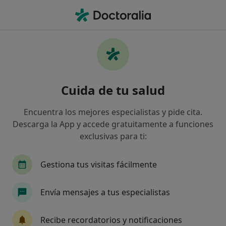
Men
Radiólogo • Valladolid, Valladolid
Filtros
Seguro
Mapa
Radiólogos en Valladolid
Cuida de tu salud
Así organizamos los resultados
Encuentra los mejores especialistas y pide cita.
Descarga la App y accede gratuitamente a funciones
¿Cuál es tu compañía aseguradora?
exclusivas para ti:
Adeslas
Asisa
Sanitas
Mapfre
A
Gestiona tus visitas fácilmente
Envía mensajes a tus especialistas
Recibe recordatorios y notificaciones