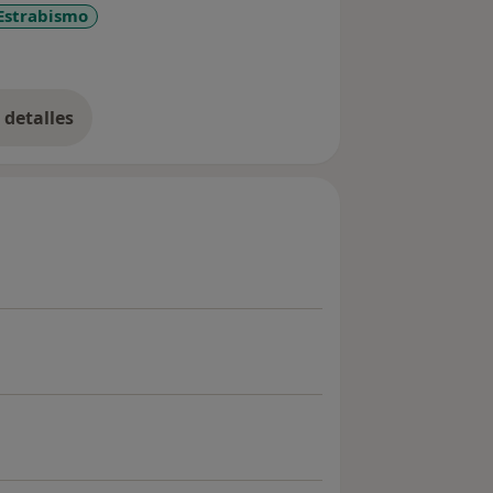
Estrabismo
1y_sr_more_diseases
detalles
bre la experiencia