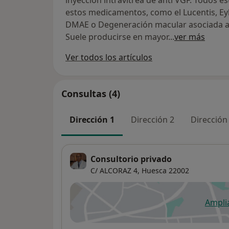
inyección intravitrea de anti VGF. Todos e
estos medicamentos, como el Lucentis, Eyl
DMAE o Degeneración macular asociada a 
Suele producirse en mayor
...
ver más
Ver todos los artículos
Consultas (4)
Dirección 1
Dirección 2
Dirección
Consultorio privado
C/ ALCORAZ 4,
Huesca
22002
Ampli
se