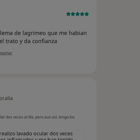
oblema de lagrimeo que me habian
l trato y da confianza
n opinión del usuario usuario
eportar
oralia
lar dos veces al día, pero aun así, tengo los
realizo lavado ocular dos veces
ados inflamados y me han tenido