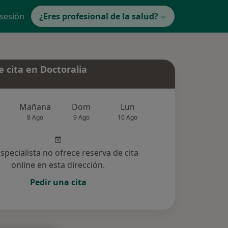
 sesión
¿Eres profesional de la salud?
 cita en Doctoralia
Mañana
Dom
Lun
Mar
Mié
8 Ago
9 Ago
10 Ago
11 Ago
12 Ag
especialista no ofrece reserva de cita
online en esta dirección.
Pedir una cita
cionadas (31)