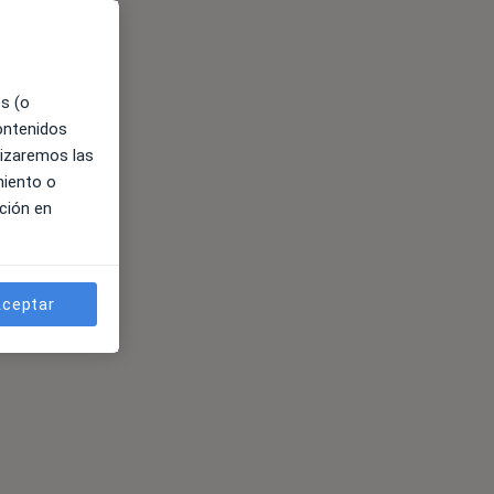
es (o
contenidos
lizaremos las
miento o
ción en
ceptar