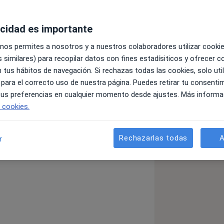
acidad es importante
 nos permites a nosotros y a nuestros colaboradores utilizar cooki
 similares) para recopilar datos con fines estadísiticos y ofrecer 
mologia
 tus hábitos de navegación. Si rechazas todas las cookies, solo uti
 y Cirugía Refractiva (ESCRS)
 para el correcto uso de nuestra página. Puedes retirar tu consenti
a Ocular Implanto-Refractiva (SECOIR)
 tus preferencias en cualquier momento desde ajustes. Más informa
ologia y Oftalmologia Pediatrica
e cookies.
almologia
Rechazarlas todas
A
r