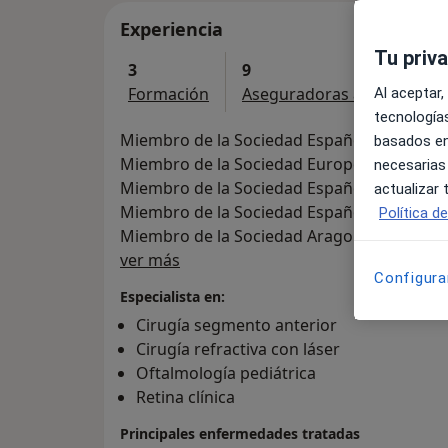
Experiencia
Tu priv
3
9
Formación
Aseguradoras aceptadas
Al aceptar,
tecnologías
Miembro de la Sociedad Española de Oftal
basados en
Miembro de la Sociedad Europea de Catarata
necesarias
Miembro de la Sociedad Española de Cirugi
actualizar
Miembro de la Sociedad Española de Estrab
Política d
Miembro de la Sociedad Aragonesa de Oft
Sobre mí
ver más
Configura
Especialista en:
Cirugía segmento anterior
Cirugía refractiva con láser
Oftalmología pediátrica
Retina clínica
Principales enfermedades tratadas