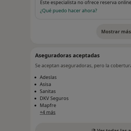
Disponibilidad
Este especialista no ofrece reserva onlin
¿Qué puedo hacer ahora?
Mostrar más 
so
Aseguradoras aceptadas
Se aceptan aseguradoras, pero la cobertura 
Adeslas
Asisa
Sanitas
DKV Seguros
Mapfre
+4 más
Ver todas las