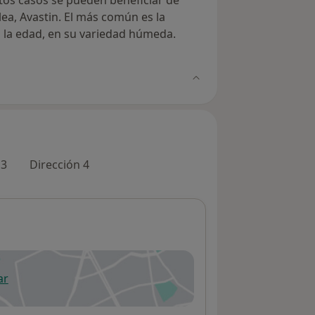
stos casos se pueden beneficiar de
ea, Avastin. El más común es la
la edad, en su variedad húmeda.
 3
Dirección 4
ar
 abre en una nueva pestaña