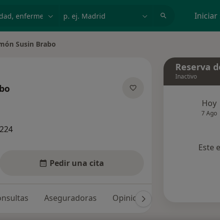
dad, enfermedad o nombre
p. ej. Madrid
Iniciar
món Susin Brabo
 de ciudad
Reserva de
Inactivo
bo
obre las especializaciones
Hoy
7 Ago
2224
Este 
Pedir una cita
nsultas
Aseguradoras
Opiniones (1)
Dudas solu