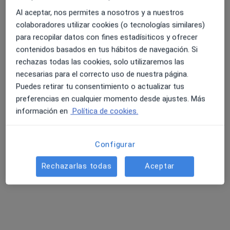
Al aceptar, nos permites a nosotros y a nuestros
colaboradores utilizar cookies (o tecnologías similares)
para recopilar datos con fines estadísiticos y ofrecer
contenidos basados en tus hábitos de navegación. Si
rechazas todas las cookies, solo utilizaremos las
necesarias para el correcto uso de nuestra página.
Dra. Mirian Ara Gabarre
Puedes retirar tu consentimiento o actualizar tus
·
Ver más
Oftalmóloga
preferencias en cualquier momento desde ajustes. Más
182 opiniones
información en
Política de cookies.
Calle Fatás, 4, 2º izquierda, Huesca
•
Mapa
Consulta Privada de olfamologia
Configurar
Blefaroplastia
Precio sin especificar
Rechazarlas todas
Aceptar
Este especialista no ofrece reserva de cita online en esta dirección.
Pedir una cita