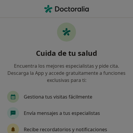
Men
Blefaroplastia • Huesca, Huesca
Filtros
• 1
Seguro
Mapa
Blefaroplastia en Huesca: clínicas y
Cuida de tu salud
especialistas
Así organizamos los resultados
Encuentra los mejores especialistas y pide cita.
Descarga la App y accede gratuitamente a funciones
exclusivas para ti:
¿Qué tipo de visita quieres reservar?
Blefaroplastia
Gestiona tus visitas fácilmente
Envía mensajes a tus especialistas
Recibe recordatorios y notificaciones