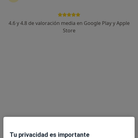
4.6 y 4.8 de valoración media en Google Play y Apple
Dr. Valentín Yuste Benavente
Store
·
Ver más
Cirujano plástico
79 opiniones
Dirección
Online
Calle Fatás, 4 (2º izquierda), Huesca
•
Mapa
Consultorio privado
Blefaroplastia
Precio sin especificar
Este especialista no ofrece reserva de cita online en esta dirección.
Pedir una cita
Tu privacidad es importante