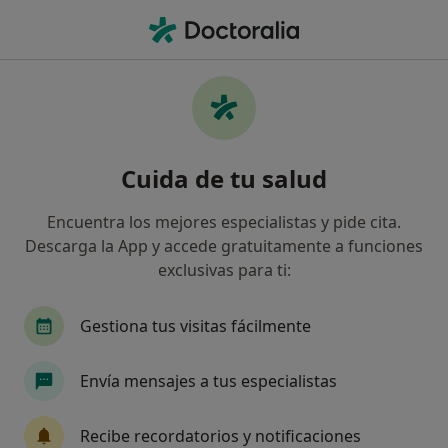
Men
Reumatólogo • Córdoba, Córdoba
Filtros
Seguro
Mapa
Reumatólogos en Córdoba
Cuida de tu salud
Así organizamos los resultados
Encuentra los mejores especialistas y pide cita.
Descarga la App y accede gratuitamente a funciones
¿Cuál es tu compañía aseguradora?
exclusivas para ti:
Asisa
Sanitas
Caser
Gestiona tus visitas fácilmente
Envía mensajes a tus especialistas
Recibe recordatorios y notificaciones