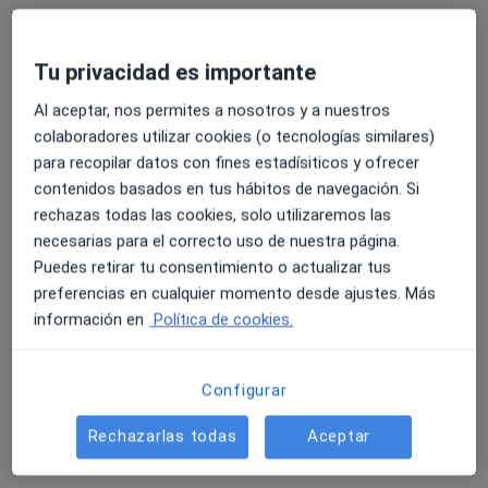
Visita Reumatología
Servicio gratuito
Este especialista no ofrece reserva de cita online en esta dirección.
Tu privacidad es importante
Pedir una cita
Al aceptar, nos permites a nosotros y a nuestros
colaboradores utilizar cookies (o tecnologías similares)
para recopilar datos con fines estadísiticos y ofrecer
contenidos basados en tus hábitos de navegación. Si
rechazas todas las cookies, solo utilizaremos las
necesarias para el correcto uso de nuestra página.
Puedes retirar tu consentimiento o actualizar tus
preferencias en cualquier momento desde ajustes. Más
información en
Política de cookies.
Clinica El Brillante Especialidades
·
Ver más
Reumatólogo, Alergólogo, Analista clínico
Configurar
73 opiniones
Rechazarlas todas
Aceptar
Avenida del Brillante 64, Córdoba
•
Mapa
Clinica El Brillante Especialidades