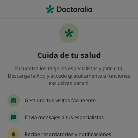
Men
¿Qué estás buscando?
Página De Inicio
Fisioterapeuta
San Sebastián De Los Rey
Cuida de tu salud
Encuentra los mejores especialistas y pide cita.
Descarga la App y accede gratuitamente a funciones
exclusivas para ti:
Ricardo Duran Arenas
sobre las especializaciones
Fisioterapeuta
·
Ver más
Gestiona tus visitas fácilmente
San Sebastián de los Reyes
1 dirección
Núm. Colegiado: 6894
Envía mensajes a tus especialistas
59 opiniones
Recibe recordatorios y notificaciones