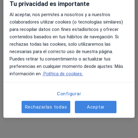
Tu privacidad es importante
Al aceptar, nos permites a nosotros y a nuestros
colaboradores utilizar cookies (o tecnologías similares)
para recopilar datos con fines estadísiticos y ofrecer
Ver galería (1)
contenidos basados en tus hábitos de navegación. Si
rechazas todas las cookies, solo utilizaremos las
necesarias para el correcto uso de nuestra página.
Mostrar más detalles
sobre la experiencia
Puedes retirar tu consentimiento o actualizar tus
preferencias en cualquier momento desde ajustes. Más
información en
Política de cookies.
Servicios y precios
Visita Fisioterapia
Reservar cita
Configurar
45 €
Detalles
Rechazarlas todas
Aceptar
Tratamiento de lesiones deportivas
Reservar cita
45 €
Detalles