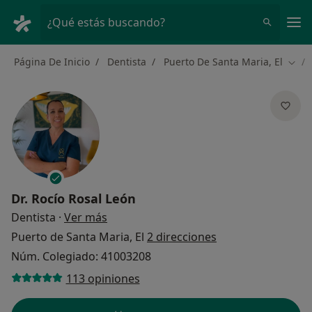
Men
¿Qué estás buscando?
Página De Inicio
Dentista
Puerto De Santa Maria, El
Camb
Dr.
Rocío Rosal León
sobre las especializaciones
Dentista
·
Ver más
Puerto de Santa Maria, El
2 direcciones
Núm. Colegiado: 41003208
113 opiniones