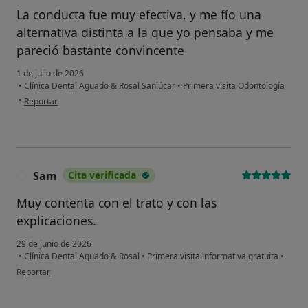
La conducta fue muy efectiva, y me fío una
alternativa distinta a la que yo pensaba y me
pareció bastante convincente
1 de julio de 2026
•
Clínica Dental Aguado & Rosal Sanlúcar
•
Primera visita Odontología
en opinión del usuario M.M,R
•
Reportar
Sam
Cita verificada
S
Muy contenta con el trato y con las
explicaciones.
29 de junio de 2026
•
Clínica Dental Aguado & Rosal
•
Primera visita informativa gratuita
•
en opinión del usuario Sam
Reportar