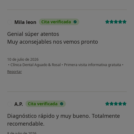
Mila leon
Cita verificada
M
Genial súper atentos
Muy aconsejables nos vemos pronto
10 de julio de 2026
•
Clínica Dental Aguado & Rosal
•
Primera visita informativa gratuita
•
en opinión del usuario Mila leon
Reportar
A.P.
Cita verificada
A
Diagnóstico rápido y muy bueno. Totalmente
recomendable.
8 de julio de 2026