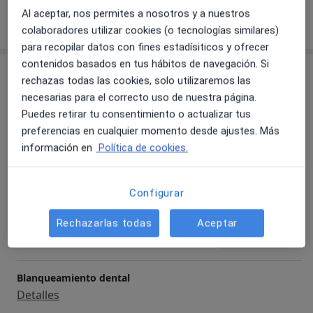
Al aceptar, nos permites a nosotros y a nuestros
Mostrar más detalles
sobre la experiencia
colaboradores utilizar cookies (o tecnologías similares)
para recopilar datos con fines estadísiticos y ofrecer
contenidos basados en tus hábitos de navegación. Si
Servicios y precios
rechazas todas las cookies, solo utilizaremos las
necesarias para el correcto uso de nuestra página.
Primera visita informativa gratuita
Reservar cita
Puedes retirar tu consentimiento o actualizar tus
Servicio gratuito
Detalles
preferencias en cualquier momento desde ajustes. Más
información en
Política de cookies.
Primera visita Odontología
Reservar cita
Desde 0 €
Detalles
Configurar
Visita de revisión
Rechazarlas todas
Aceptar
Reservar cita
Servicio gratuito
Detalles
Blanqueamiento dental
Detalles