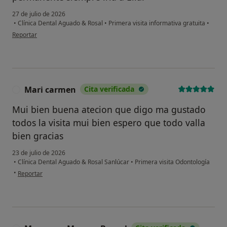
27 de julio de 2026
•
Clínica Dental Aguado & Rosal
•
Primera visita informativa gratuita
•
en opinión del usuario Manuela M
Reportar
Mari carmen
Cita verificada
M
Mui bien buena atecion que digo ma gustado
todos la visita mui bien espero que todo valla
bien gracias
23 de julio de 2026
•
Clínica Dental Aguado & Rosal Sanlúcar
•
Primera visita Odontología
en opinión del usuario Mari carmen
•
Reportar