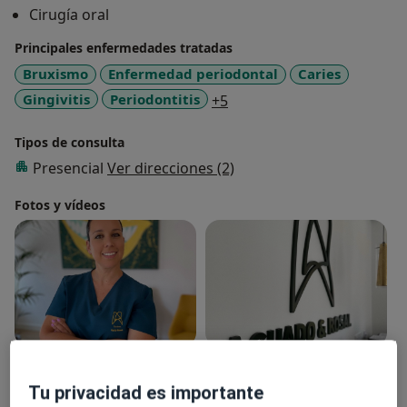
Cirugía oral
Principales enfermedades tratadas
Bruxismo
Enfermedad periodontal
Caries
a11y_sr_more_diseases
Gingivitis
Periodontitis
+5
Tipos de consulta
Presencial
Ver direcciones (2)
Fotos y vídeos
Ver galería (6)
Tu privacidad es importante