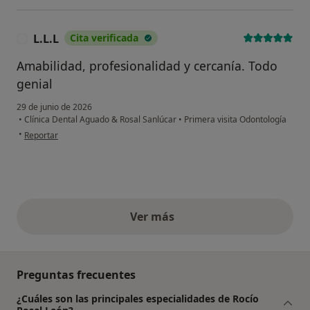
L.L.L
Cita verificada
L
Amabilidad, profesionalidad y cercanía. Todo
genial
29 de junio de 2026
•
Clínica Dental Aguado & Rosal Sanlúcar
•
Primera visita Odontología
en opinión del usuario L.L.L
•
Reportar
Ver más
opiniones anteriores
Preguntas frecuentes
¿Cuáles son las principales especialidades de Rocío