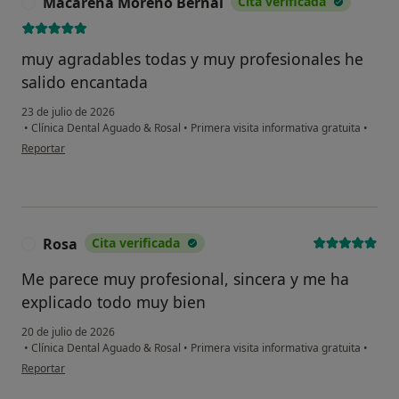
Macarena Moreno Bernal
Cita verificada
M
muy agradables todas y muy profesionales he
salido encantada
23 de julio de 2026
•
Clínica Dental Aguado & Rosal
•
Primera visita informativa gratuita
•
en opinión del usuario Macarena Moreno Bernal
Reportar
Rosa
Cita verificada
R
Me parece muy profesional, sincera y me ha
explicado todo muy bien
20 de julio de 2026
•
Clínica Dental Aguado & Rosal
•
Primera visita informativa gratuita
•
en opinión del usuario Rosa
Reportar