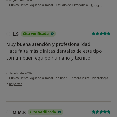
en opinión del usu
•
Clínica Dental Aguado & Rosal
•
Estudio de Ortodoncia
•
Reportar
L.S
Cita verificada
L
Muy buena atención y profesionalidad.
Hace falta más clínicas dentales de este tipo
con un buen equipo humano y técnico.
6 de julio de 2026
•
Clínica Dental Aguado & Rosal Sanlúcar
•
Primera visita Odontología
en opinión del usuario L.S
•
Reportar
M.M,R
Cita verificada
M