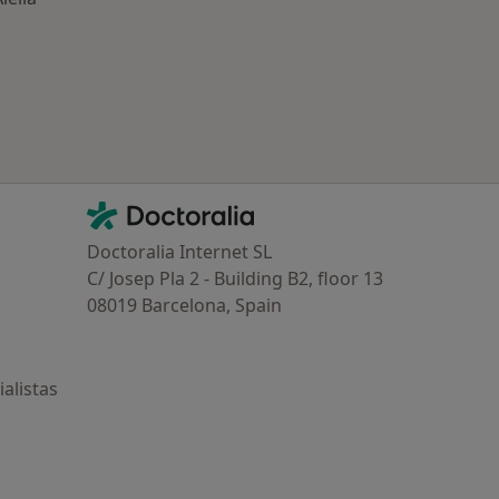
ría: Enfermedades más tratadas
Contacto
Doctoralia - Página de inicio
Doctoralia Internet SL
C/ Josep Pla 2 - Building B2, floor 13
08019 Barcelona, Spain
alistas