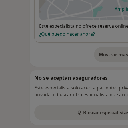
Ampli
se
Disponibilidad
Este especialista no ofrece reserva onlin
¿Qué puedo hacer ahora?
Mostrar más 
so
No se aceptan aseguradoras
Este especialista solo acepta pacientes pri
privada, o buscar otro especialista que ac
Buscar especialist