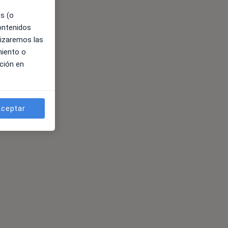
es (o
contenidos
lizaremos las
miento o
ción en
ceptar