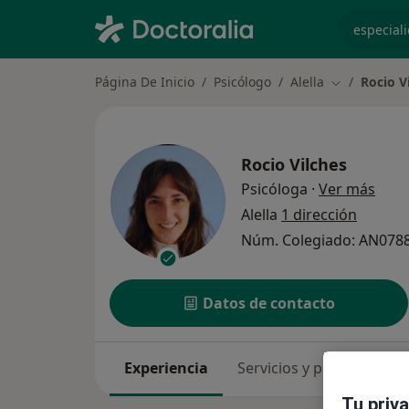
especiali
Página De Inicio
Psicólogo
Alella
Rocio V
Cambiar de 
Rocio Vilches
sobre
Psicóloga
·
Ver más
Alella
1 dirección
Núm. Colegiado: AN078
Datos de contacto
Experiencia
Servicios y precios
Co
Tu priv