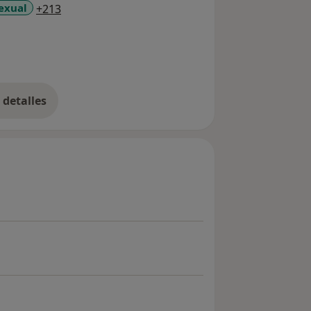
a11y_sr_more_diseases
exual
+213
detalles
bre la experiencia