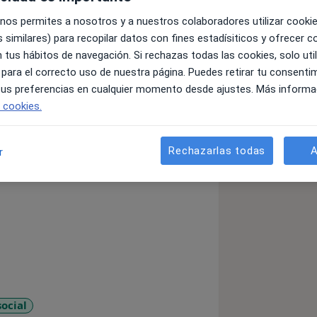
 nos permites a nosotros y a nuestros colaboradores utilizar cooki
 similares) para recopilar datos con fines estadísiticos y ofrecer 
 bienestar.
 tus hábitos de navegación. Si rechazas todas las cookies, solo uti
icología Perinatal, Maternidad y
 para el correcto uso de nuestra página. Puedes retirar tu consenti
 tus preferencias en cualquier momento desde ajustes. Más informa
e cookies.
trapada en patrones o sin confianza?
eguro para comprender tu malestar y
sible.
Rechazarlas todas
A
r
ocial