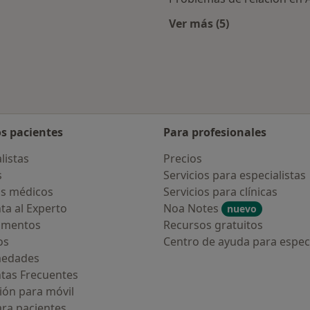
Ver más (5)
rcanas a Alella
Más en esta catego
os pacientes
Para profesionales
listas
Precios
s
Servicios para especialistas
s médicos
Servicios para clínicas
ta al Experto
Noa Notes
nuevo
amentos
Recursos gratuitos
os
Centro de ayuda para especi
medades
tas Frecuentes
ión para móvil
ara pacientes