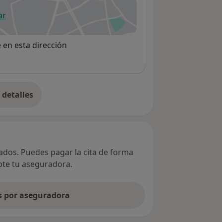
ar
 abre en una nueva pestaña
e en esta dirección
detalles
bre la dirección
vados. Puedes pagar la cita de forma
epte tu aseguradora.
as por aseguradora