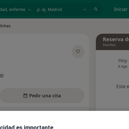
dad, enfermedad o nombre
p. ej. Madrid
Iniciar
ilches
ciudad
Reserva de
Inactivo
 las especializaciones
Hoy
8 Ago
80
Este 
Pedir una cita
nsultas
Aseguradoras
Opiniones
acidad es importante