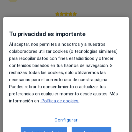
4.6 y 4.8 de valoración media en Google Play y Apple
Endika Lozano Larraza
Store
·
Ver más
Fisioterapeuta
Tu privacidad es importante
159 opiniones
Al aceptar, nos permites a nosotros y a nuestros
Carrer Anselm Clavé 5, Alella
•
Mapa
colaboradores utilizar cookies (o tecnologías similares)
MYO Salut - Centre de Fisioteràpia Alella
para recopilar datos con fines estadísiticos y ofrecer
Primera visita fisioterapia
65 €
contenidos basados en tus hábitos de navegación. Si
rechazas todas las cookies, solo utilizaremos las
Este especialista no ofrece reserva de cita online en esta dirección.
necesarias para el correcto uso de nuestra página.
Pedir una cita
Puedes retirar tu consentimiento o actualizar tus
preferencias en cualquier momento desde ajustes. Más
información en
Política de cookies.
Configurar