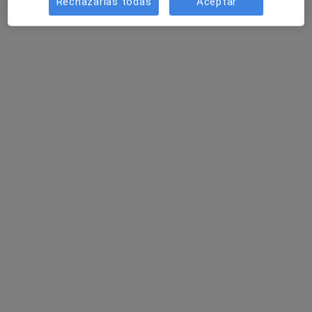
Rechazarlas todas
Aceptar
MYO Salut - Centre de Fisioteràpia Alella
Fisioterapeuta
253 opiniones
Carrer Anselm Clavé 5, Alella
•
Mapa
MYO Salut - Centre de Fisioteràpia Alella
Primera visita fisioterapia
65 €
Mostrar más servicios
Endika Lozano
Sergi Solans
Larraza
Martínez
Ningún profesional de este centro tiene citas disponibles
Mostrar perfil