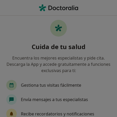
Men
Fibromialgia • Alella, Barcelona
Filtros
• 1
Mapa
Especialistas en Fibromialgia en Alella
Cuida de tu salud
Así organizamos los resultados
Encuentra los mejores especialistas y pide cita.
Descarga la App y accede gratuitamente a funciones
¿Qué especialidad estás buscando?
exclusivas para ti:
Fisioterapeuta
Gestiona tus visitas fácilmente
Envía mensajes a tus especialistas
Recibe recordatorios y notificaciones