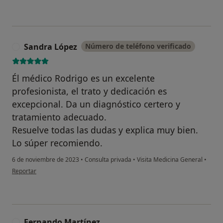
Sandra López
Número de teléfono verificado
S
Él médico Rodrigo es un excelente
profesionista, el trato y dedicación es
excepcional. Da un diagnóstico certero y
tratamiento adecuado.
Resuelve todas las dudas y explica muy bien.
Lo súper recomiendo.
6 de noviembre de 2023
•
Consulta privada
•
Visita Medicina General
•
en opinión del usuario Sandra López
Reportar
Fernando Martínez
F