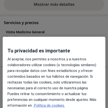
Mostrar más detalles
sobre la experiencia
Servicios y precios
Visita Medicina General
Detalles
Tu privacidad es importante
¿Cómo funcionan los precios?
Al aceptar, nos permites a nosotros y a nuestros
colaboradores utilizar cookies (o tecnologías similares)
para recopilar datos con fines estadísiticos y ofrecer
Consulta
contenidos basados en tus hábitos de navegación. Si
rechazas todas las cookies, solo utilizaremos las
Consulta privada
necesarias para el correcto uso de nuestra página.
Centro
,
Granada
18005
Puedes retirar tu consentimiento o actualizar tus
preferencias en cualquier momento desde ajustes. Más
información en
Política de cookies.
Ampliar