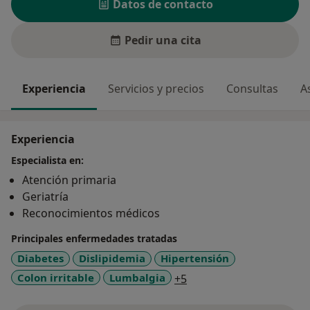
Datos de contacto
Pedir una cita
Experiencia
Servicios y precios
Consultas
A
Experiencia
Especialista en:
Atención primaria
Geriatría
Reconocimientos médicos
Principales enfermedades tratadas
Diabetes
Dislipidemia
Hipertensión
a11y_sr_more_diseases
Colon irritable
Lumbalgia
+5