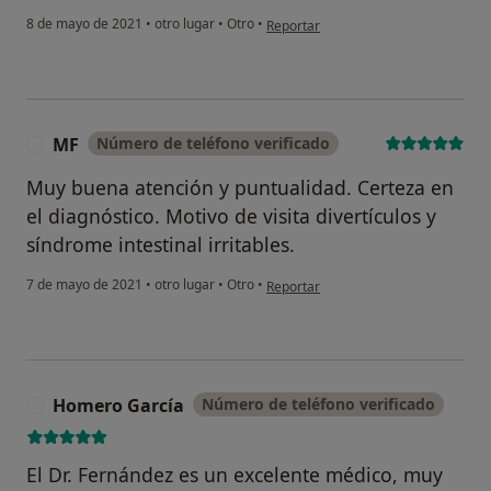
en opinión del usuario Jorge
8 de mayo de 2021
•
otro lugar
•
Otro
•
Reportar
¿Alguna vez has usado una app
o chatbot de IA para hablar
MF
Número de teléfono verificado
M
sobre un tema emocional o
psicológico?
Muy buena atención y puntualidad. Certeza en
el diagnóstico. Motivo de visita divertículos y
Sí, varias veces
síndrome intestinal irritables.
Sí, una vez
en opinión del usuario MF
7 de mayo de 2021
•
otro lugar
•
Otro
•
Reportar
No, pero lo consideraría
No, y no confío en ello
Homero García
Número de teléfono verificado
H
Continuar
El Dr. Fernández es un excelente médico, muy