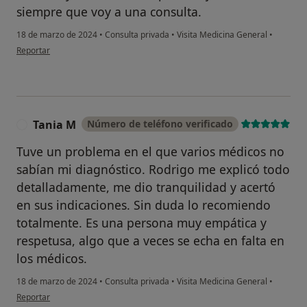
siempre que voy a una consulta.
18 de marzo de 2024
•
Consulta privada
•
Visita Medicina General
•
en opinión del usuario Marta
Reportar
Tania M
Número de teléfono verificado
T
Tuve un problema en el que varios médicos no
sabían mi diagnóstico. Rodrigo me explicó todo
detalladamente, me dio tranquilidad y acertó
en sus indicaciones. Sin duda lo recomiendo
totalmente. Es una persona muy empática y
respetusa, algo que a veces se echa en falta en
los médicos.
18 de marzo de 2024
•
Consulta privada
•
Visita Medicina General
•
en opinión del usuario Tania M
Reportar