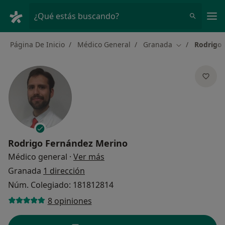
Men
¿Qué estás buscando?
Página De Inicio
Médico General
Granada
Rodrigo
Cambiar de ci
Rodrigo Fernández Merino
sobre las especializaciones
Médico general
·
Ver más
Granada
1 dirección
Núm. Colegiado: 181812814
8 opiniones