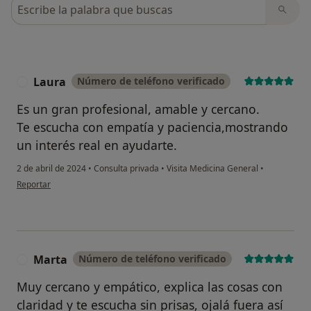
Busca en opiniones
Laura
Número de teléfono verificado
L
Es un gran profesional, amable y cercano.
Te escucha con empatía y paciencia,mostrando
un interés real en ayudarte.
2 de abril de 2024
•
Consulta privada
•
Visita Medicina General
•
en opinión del usuario Laura
Reportar
Marta
Número de teléfono verificado
M
Muy cercano y empático, explica las cosas con
claridad y te escucha sin prisas, ojalá fuera así