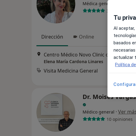
Médica general, Urgenció
36 opiniones
Tu priv
Al aceptar,
tecnologías
Dirección
Online
basados en
necesarias
Centro Médico Novo Clini
actualizar
Elena María Cardona Linares
Política d
Visita Medicina General
Configura
Dr. Moisés Vargas
·
Ver má
Médico general
10 opiniones