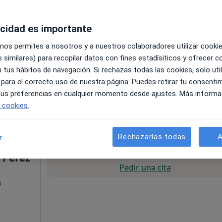
loga
acidad es importante
 nos permites a nosotros y a nuestros colaboradores utilizar cooki
 similares) para recopilar datos con fines estadísiticos y ofrecer 
 tus hábitos de navegación. Si rechazas todas las cookies, solo uti
 para el correcto uso de nuestra página. Puedes retirar tu consenti
c c/Ebro 38 Local 3, Granada
•
Mapa
 tus preferencias en cualquier momento desde ajustes. Más informa
e cookies.
50 €
Rechazarlas todas
A
r
La reserva de cita online no está dispon
 Pérez
Pedir una cita
s