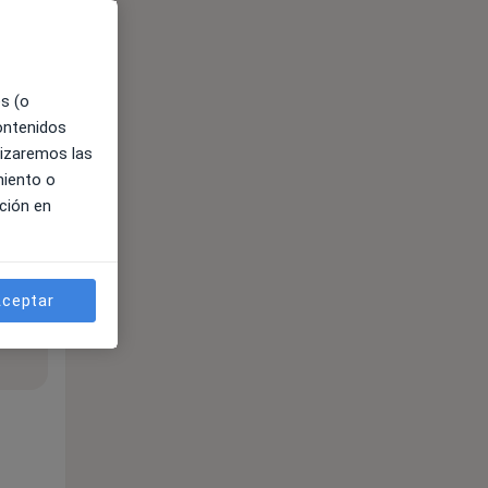
es (o
contenidos
lizaremos las
miento o
ción en
ceptar
ible