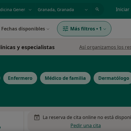
dad, enfermedad o nombre
p. ej. Madrid
Iniciar
Fechas disponibles
Más filtros
•
1
ínicas y especialistas
Así organizamos los re
Enfermero
Médico de familia
Dermatólogo
La reserva de cita online no está dispon
Pedir una cita