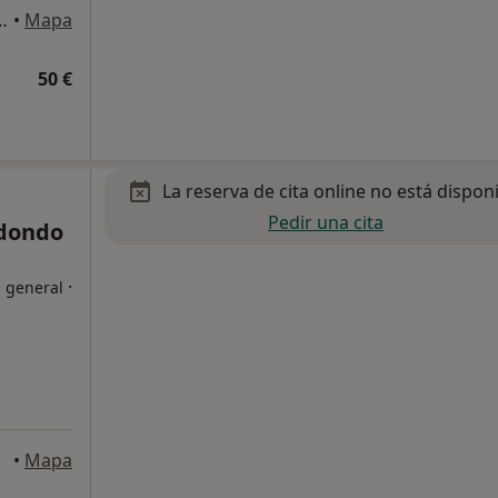
zación Parque Lagos, Granada
•
Mapa
50 €
La reserva de cita online no está dispon
Pedir una cita
edondo
·
a general
•
Mapa