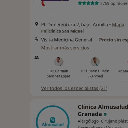
3769 opinione
Pl. Don Ventura 2, bajo, Armilla
•
Mapa
Policlínica San Miguel
Visita Medicina General
Precio sin es
Mostrar más servicios
Dr. Germán
Dr. Husein Husein
Dr. Ma
Sánchez López
El-Ahmed
Ver todos los especialistas (21)
Clínica Almusalu
Granada
Alergólogo, Cirujano plást
·
Ver más
Dermatólogo