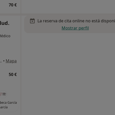
70 €
La reserva de cita online no está dispon
lud.
Mostrar perfil
Médico
zación Parque Lagos, Granada
•
Mapa
50 €
beca García
arcía