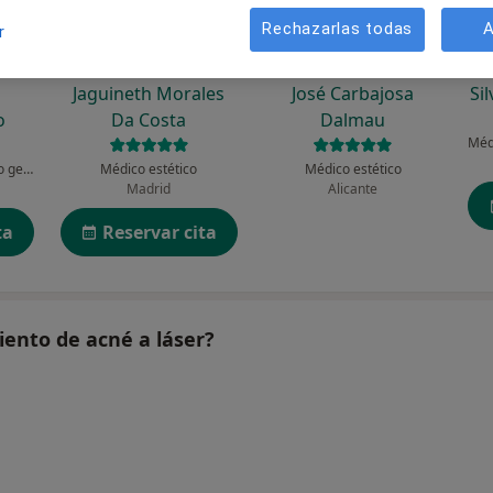
Rechazarlas todas
A
r
Jaguineth Morales
José Carbajosa
Si
o
Da Costa
Dalmau
Médico estético, Médico general
Médico estético
Médico estético
Madrid
Alicante
ta
Reservar cita
iento de acné a láser?