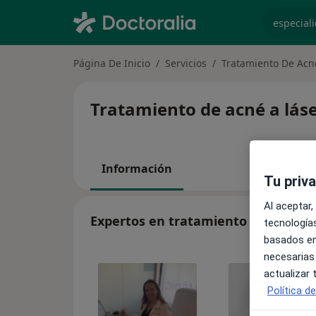
especiali
Página De Inicio
Servicios
Tratamiento De Acn
Tratamiento de acné a láse
Información
Tu priv
Al aceptar,
Expertos en tratamiento de acné a 
tecnologías
basados en
necesarias
actualizar
Política d