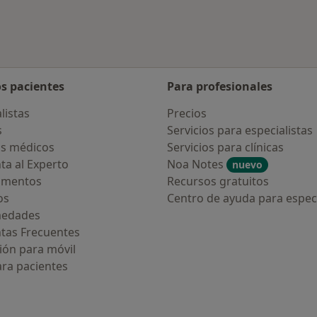
os pacientes
Para profesionales
listas
Precios
s
Servicios para especialistas
s médicos
Servicios para clínicas
ta al Experto
Noa Notes
nuevo
amentos
Recursos gratuitos
os
Centro de ayuda para especi
medades
tas Frecuentes
ión para móvil
ara pacientes