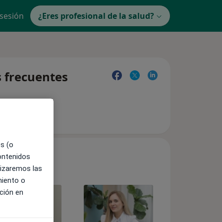
 sesión
¿Eres profesional de la salud?
s frecuentes
es (o
contenidos
lizaremos las
miento o
ción en