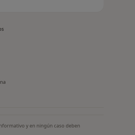
os
ona
ía: Especialistas más solicitados
informativo y en ningún caso deben