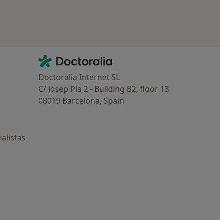
Contacto
Doctoralia - Página de inicio
Doctoralia Internet SL
C/ Josep Pla 2 - Building B2, floor 13
08019 Barcelona, Spain
alistas