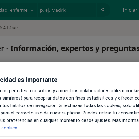
dad, enfermedad o nombre
p. ej. Madrid
Iniciar
é A Láser
r - Información, expertos y pregunta
acidad es importante
 nos permites a nosotros y a nuestros colaboradores utilizar cooki
láser
 similares) para recopilar datos con fines estadísiticos y ofrecer 
 tus hábitos de navegación. Si rechazas todas las cookies, solo uti
 para el correcto uso de nuestra página. Puedes retirar tu consenti
 tus preferencias en cualquier momento desde ajustes. Más informa
e cookies.