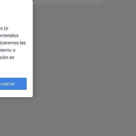
es (o
contenidos
lizaremos las
miento o
ción en
ceptar