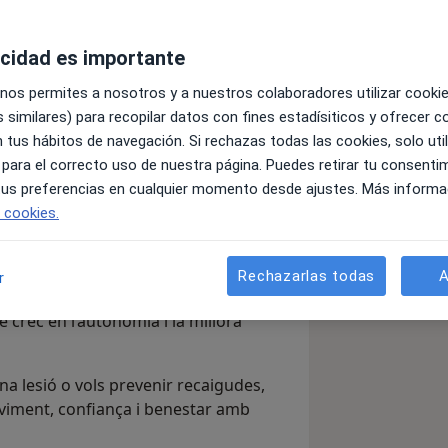
acidad es importante
ràpia Musculo-Esquelètica,
amb una
 nos permites a nosotros y a nuestros colaboradores utilizar cooki
rsona. També sóc
readaptador
fisico-
 similares) para recopilar datos con fines estadísiticos y ofrecer 
t de Badalona (ACB).
He aprofundit la
 tus hábitos de navegación. Si rechazas todas las cookies, solo uti
 un enfocament reconegut
 para el correcto uso de nuestra página. Puedes retirar tu consenti
nt clínic
amb tècniques de teràpia
 tus preferencias en cualquier momento desde ajustes. Más informa
ració mitjançant la
readaptació
e cookies.
 el retorn a l’activitat física,
s i objectius reals de la persona.
Rechazarlas todas
A
r
r punts gallet miofascials, i dono un
è crec en l’autonomia i la millora
na lesió o vols prevenir recaigudes,
oviment, confiança i benestar amb