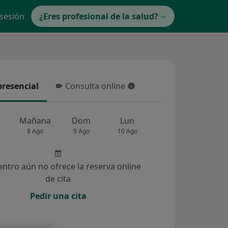
 sesión
¿Eres profesional de la salud?
presencial
Consulta online
resencial
Consulta online
Mañana
Dom
Lun
Mar
Mié
8 Ago
9 Ago
10 Ago
11 Ago
12 Ag
entro aún no ofrece la reserva online
de cita
Pedir una cita