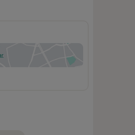
ar
 abre en una nueva pestaña