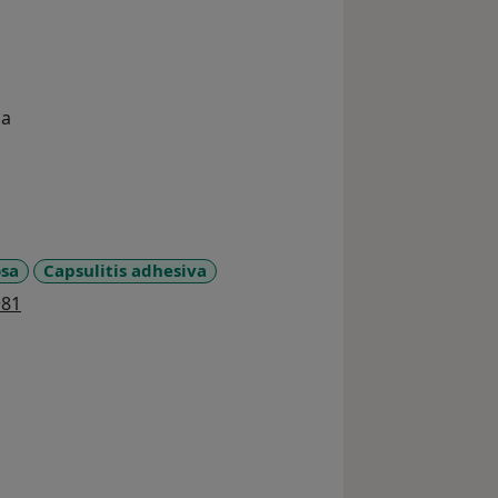
ca
osa
Capsulitis adhesiva
a11y_sr_more_diseases
+81