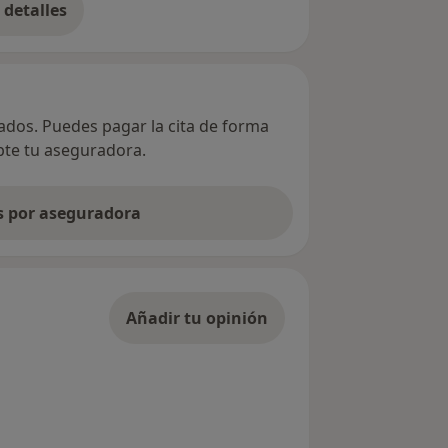
detalles
bre la dirección
vados. Puedes pagar la cita de forma
epte tu aseguradora.
as por aseguradora
Añadir tu opinión