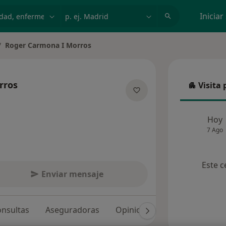
dad, enfermedad o nombre
p. ej. Madrid
Iniciar
Roger Carmona I Morros
biar de ciudad
rros
Visita 
Visita p
sobre las especializaciones
Hoy
7 Ago
Este c
Enviar mensaje
nsultas
Aseguradoras
Opiniones (28)