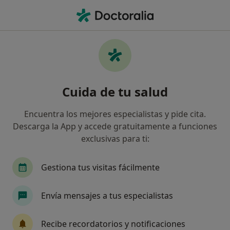
Men
Dedo En Gatillo • Barcelona, Barcelona
Filtros
• 1
Seguro
Mapa
Especialistas en Dedo en gatillo en
Cuida de tu salud
Barcelona
Así organizamos los resultados
Encuentra los mejores especialistas y pide cita.
Descarga la App y accede gratuitamente a funciones
exclusivas para ti:
¿Qué especialidad estás buscando?
Fisioterapeuta
Traumatólogo
Osteópata
Gestiona tus visitas fácilmente
Envía mensajes a tus especialistas
Recibe recordatorios y notificaciones