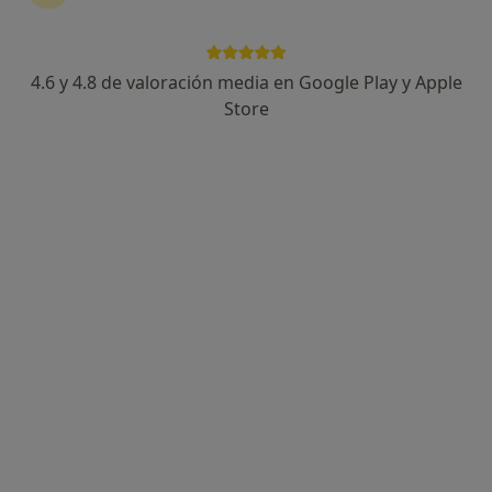
4.6 y 4.8 de valoración media en Google Play y Apple
Store
Opción de pago online
Albert Arias Gasch
·
Ver más
Fisioterapeuta
14 opiniones
Ronda del Guinardó 66, Barcelona
•
Mapa
Clínica Axial
Entrenamiento y readaptación deportiva
70 €
Este especialista no ofrece reserva de cita online en esta dirección.
Pedir una cita