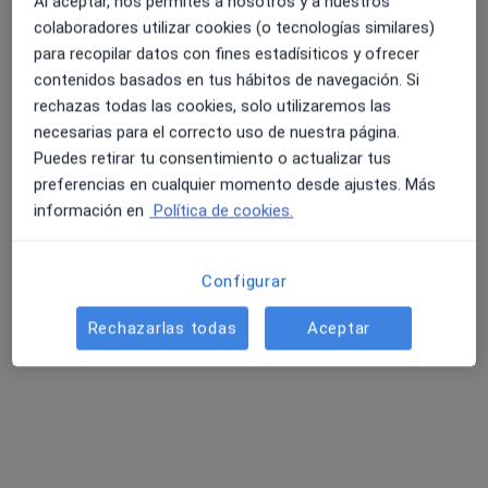
Al aceptar, nos permites a nosotros y a nuestros
colaboradores utilizar cookies (o tecnologías similares)
para recopilar datos con fines estadísiticos y ofrecer
contenidos basados en tus hábitos de navegación. Si
rechazas todas las cookies, solo utilizaremos las
necesarias para el correcto uso de nuestra página.
Andreu Cesari Ràfols
Puedes retirar tu consentimiento o actualizar tus
·
Ver más
Fisioterapeuta
preferencias en cualquier momento desde ajustes. Más
105 opiniones
información en
Política de cookies.
Carrer de la Torre d'En Damians 11, Barcelona
•
Mapa
KINEO - Fisioterapia Salud Movimiento
Configurar
Primera visita fisioterapia
55 €
Rechazarlas todas
Aceptar
Este especialista no ofrece reserva de cita online en esta dirección.
Pedir una cita