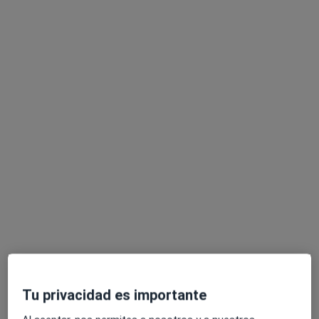
Opción de pago online
Enric Gómez Barro
·
Ver más
Fisioterapeuta, Osteópata
75 opiniones
Carrer de Robrenyo, 71 Escala B Bajos Local 7, Barcelona
•
Mapa
IKIGAI FISIOTERAPIA I OSTEOPATIA
Primera visita fisioterapia
60 €
Este especialista no ofrece reserva de cita online en esta dirección.
Pedir una cita
Tu privacidad es importante