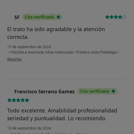
SF
Cita verificada
S
El trato ha sido agradable y la atención
correcta.
17 de septiembre de 2024
•
Policlínica Avanzada Silvia Valenzuela
•
Primera visita Podología
•
en opinión del usuario SF
Reportar
Francisco Serrano Gamez
Cita verificada
F
Todo excelente. Amabilidad profesionalidad
seriedad y puntualidad. Lo recomiendo.
13 de septiembre de 2024
en opinión del usuario Fra