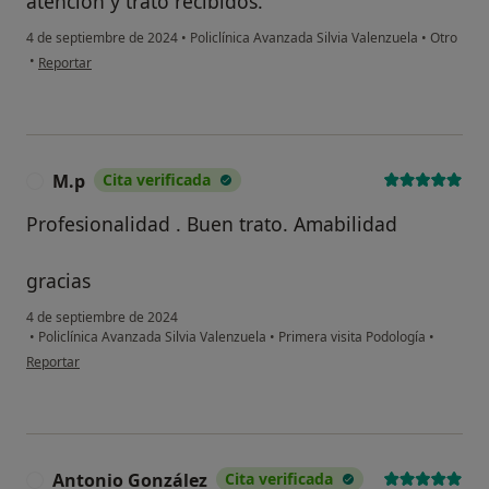
atención y trato recibidos.
4 de septiembre de 2024
•
Policlínica Avanzada Silvia Valenzuela
•
Otro
en opinión del usuario Nuria
•
Reportar
M.p
Cita verificada
M
Profesionalidad . Buen trato. Amabilidad
gracias
4 de septiembre de 2024
•
Policlínica Avanzada Silvia Valenzuela
•
Primera visita Podología
•
en opinión del usuario M.p
Reportar
¿Alguna vez has usado una app
o chatbot de IA para hablar
sobre un tema emocional o
Antonio González
Cita verificada
A
psicológico?