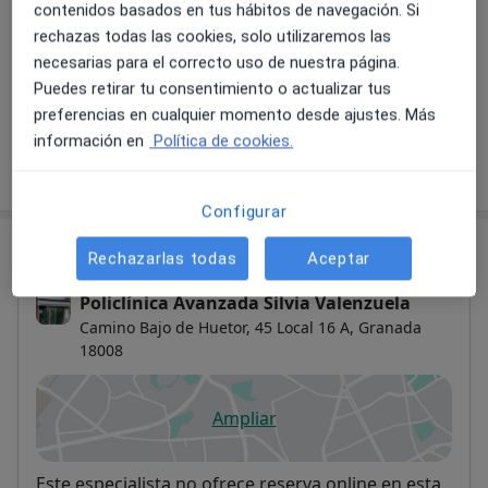
contenidos basados en tus hábitos de navegación. Si
rechazas todas las cookies, solo utilizaremos las
Visita Podología
necesarias para el correcto uso de nuestra página.
Desde 25 €
Detalles
Puedes retirar tu consentimiento o actualizar tus
preferencias en cualquier momento desde ajustes. Más
información en
Política de cookies.
¿Cómo funcionan los precios?
Configurar
Consulta
Rechazarlas todas
Aceptar
Policlínica Avanzada Silvia Valenzuela
Camino Bajo de Huetor, 45 Local 16 A,
Granada
18008
Ampliar
se abre en una nueva pestañ
Disponibilidad
Este especialista no ofrece reserva online en esta