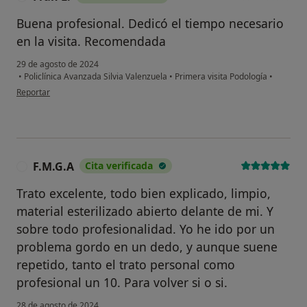
Buena profesional. Dedicó el tiempo necesario
en la visita. Recomendada
29 de agosto de 2024
•
Policlínica Avanzada Silvia Valenzuela
•
Primera visita Podología
•
en opinión del usuario Fran L.
Reportar
F.M.G.A
Cita verificada
F
Trato excelente, todo bien explicado, limpio,
material esterilizado abierto delante de mi. Y
sobre todo profesionalidad. Yo he ido por un
problema gordo en un dedo, y aunque suene
repetido, tanto el trato personal como
profesional un 10. Para volver si o si.
28 de agosto de 2024