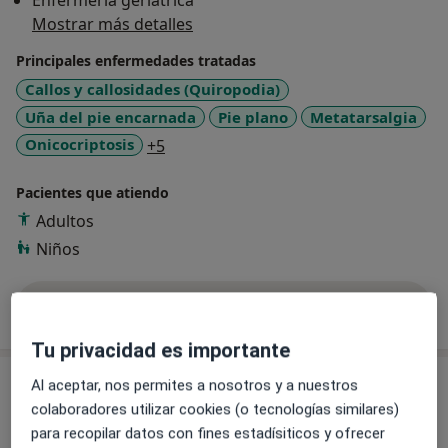
Enfermería geriátrica
Mostrar más detalles
Principales enfermedades tratadas
Callos y callosidades (Quiropodia)
Uña del pie encarnada
Pie plano
Metatarsalgia
a11y_sr_more_diseases
Onicocriptosis
+5
Pacientes que atiendo
Adultos
Niños
Mostrar más detalles
sobre la experiencia
Tu privacidad es importante
Servicios y precios
Al aceptar, nos permites a nosotros y a nuestros
colaboradores utilizar cookies (o tecnologías similares)
Primera visita Podología
para recopilar datos con fines estadísiticos y ofrecer
Desde 25 €
Detalles