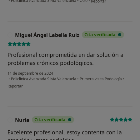
•
Policlínica Avanzada Silvia Valenzuela
•
Otro
•
Reportar
Miguel Ángel Labella Ruiz
Cita verificada
M
Profesional comprometida en dar solución a
problemas crónicos podológicos.
11 de septiembre de 2024
•
Policlínica Avanzada Silvia Valenzuela
•
Primera visita Podología
•
en opinión del usuario Miguel Ángel Labella Ruiz
Reportar
Nuria
Cita verificada
N
Excelente profesional, estoy contenta con la