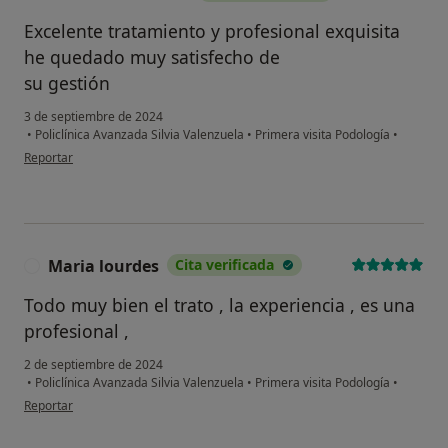
Excelente tratamiento y profesional exquisita
Sí, varias veces
he quedado muy satisfecho de
su gestión
Sí, una vez
3 de septiembre de 2024
No, pero lo consideraría
•
Policlínica Avanzada Silvia Valenzuela
•
Primera visita Podología
•
en opinión del usuario Antonio González
Reportar
No, y no confío en ello
Continuar
Maria lourdes
Cita verificada
M
Todo muy bien el trato , la experiencia , es una
profesional ,
2 de septiembre de 2024
•
Policlínica Avanzada Silvia Valenzuela
•
Primera visita Podología
•
en opinión del usuario Maria lourdes
Reportar