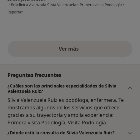
•
Policlínica Avanzada Silvia Valenzuela
•
Primera visita Podología
•
en opinión del usuario F.M.G.A
Reportar
Ver más
opiniones anteriores
Preguntas frecuentes
¿Cuáles son las principales especialidades de Silvia
Valenzuela Ruiz?
Silvia Valenzuela Ruiz es podóloga, enfermera. Te
mostramos algunos de los servicios que ofrece
gracias a su trayectoria y amplia experiencia:
Primera visita Podología, Visita Podología.
¿Dónde está la consulta de Silvia Valenzuela Ruiz?