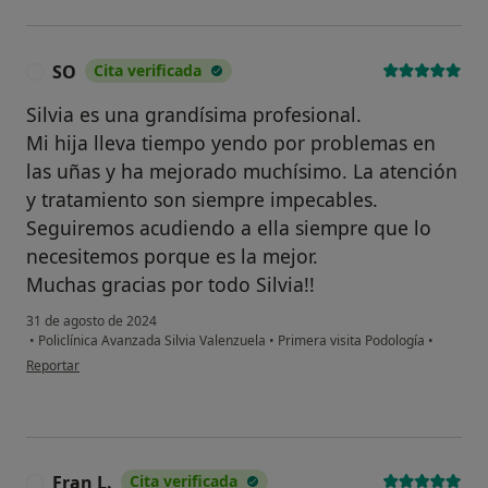
SO
Cita verificada
S
Silvia es una grandísima profesional.
Mi hija lleva tiempo yendo por problemas en
las uñas y ha mejorado muchísimo. La atención
y tratamiento son siempre impecables.
Seguiremos acudiendo a ella siempre que lo
necesitemos porque es la mejor.
Muchas gracias por todo Silvia!!
31 de agosto de 2024
•
Policlínica Avanzada Silvia Valenzuela
•
Primera visita Podología
•
en opinión del usuario SO
Reportar
Fran L.
Cita verificada
F