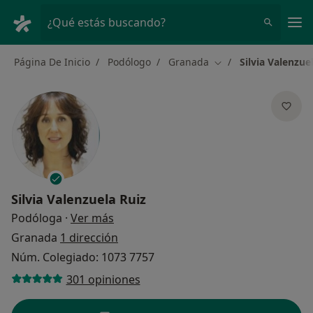
Men
¿Qué estás buscando?
Página De Inicio
Podólogo
Granada
Silvia Valenzue
Cambiar de ciudad
Silvia Valenzuela Ruiz
sobre las especializaciones
Podóloga
·
Ver más
Granada
1 dirección
Núm. Colegiado: 1073 7757
301 opiniones