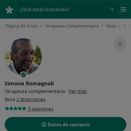
Men
¿Qué estás buscando?
Página De Inicio
Terapeuta Complementario
Ibiza
Cambia
Simone Romagnoli
sobre las especializ
Terapeuta complementario
·
Ver más
Ibiza
2 direcciones
3 opiniones
Datos de contacto