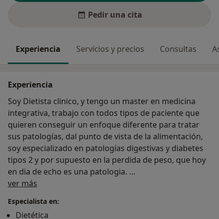
Pedir una cita
Experiencia
Servicios y precios
Consultas
A
Experiencia
Soy Dietista clinico, y tengo un master en medicina
integrativa, trabajo con todos tipos de paciente que
quieren conseguir un enfoque diferente para tratar
sus patologías, dal punto de vista de la alimentación,
soy especializado en patologías digestivas y diabetes
tipos 2 y por supuesto en la perdida de peso, que hoy
en dia de echo es una patologia.
Sobre mí
Mi manera de trabajar es diferente, no trabajo con
ver más
dietas si no con programas acompañando el paciente
Especialista en:
en todas las fases del programa, los programa
Dietética
siempre estas respaldado para estudios cientificos,