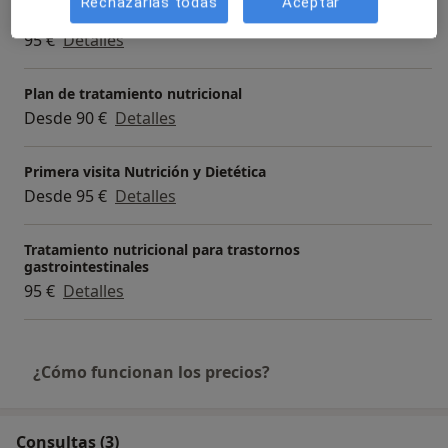
Rechazarlas todas
Aceptar
Manejo dietético de SIBO
95 €
Detalles
Plan de tratamiento nutricional
Desde 90 €
Detalles
Primera visita Nutrición y Dietética
Desde 95 €
Detalles
Tratamiento nutricional para trastornos
gastrointestinales
95 €
Detalles
¿Cómo funcionan los precios?
Consultas (3)