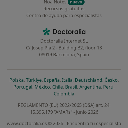
Noa Notes
nuevo
Recursos gratuitos
Centro de ayuda para especialistas
Contacto
Doctoralia - Página de inicio
Doctoralia Internet SL
C/ Josep Pla 2 - Building B2, floor 13
08019 Barcelona, Spain
se abre en una nueva pestaña
se abre en una nueva pestaña
se abre en una nueva pestaña
se abre en una nueva pes
se abre en 
se a
Polska
,
Türkiye
,
España
,
Italia
,
Deutschland
,
Česko
,
se abre en una nueva pestaña
se abre en una nueva pestaña
se abre en una nueva pestaña
se abre en una nueva p
se abre en 
se abr
Portugal
,
México
,
Chile
,
Brasil
,
Argentina
,
Perú
,
se abre en una nueva pe
Colombia
REGLAMENTO (EU) 2022/2065 (DSA) art. 24:
15.395.179 “AMARs” - Junio 2026
www.doctoralia.es © 2026 - Encuentra tu especialista