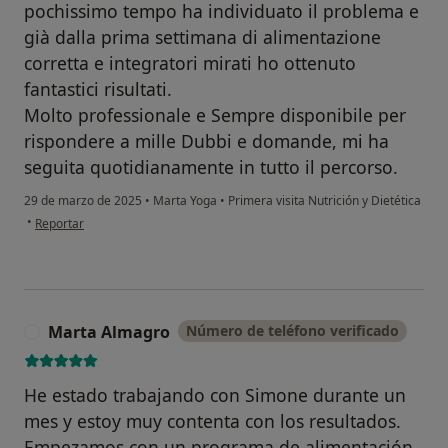
pochissimo tempo ha individuato il problema e
già dalla prima settimana di alimentazione
corretta e integratori mirati ho ottenuto
fantastici risultati.
Molto professionale e Sempre disponibile per
rispondere a mille Dubbi e domande, mi ha
seguita quotidianamente in tutto il percorso.
29 de marzo de 2025
•
Marta Yoga
•
Primera visita Nutrición y Dietética
en opinión del usuario Chiara valdelli
•
Reportar
Marta Almagro
Número de teléfono verificado
M
He estado trabajando con Simone durante un
mes y estoy muy contenta con los resultados.
Empezamos con un programa de alimentación