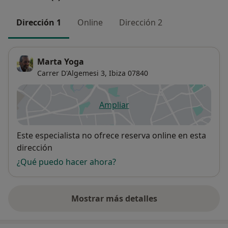
Dirección 1
Online
Dirección 2
Marta Yoga
Carrer D'Algemesi 3,
Ibiza
07840
Ampliar
se abre en una nueva pestañ
Disponibilidad
Este especialista no ofrece reserva online en esta
dirección
¿Qué puedo hacer ahora?
Mostrar más detalles
sobre la dirección