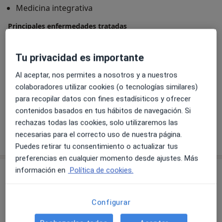
Medicina integrativa
trato siempre de tener un empatia con el paciente
para que pueda confiar en el programa y en mi y que
Principales enfermedades tratadas
el paciente nunca se sienta abandonado o estresado
Síndrome metabólico
Hipertensión
por las fases del programa, el enfoque del cambio
a11y_s
Reflujo gástrico
Fibromialgia
Obesidad
+32
Tu privacidad es importante
siempre es lento y gradual respetando los tiempos del
pacientes.
Al aceptar, nos permites a nosotros y a nuestros
Pacientes que atiendo
colaboradores utilizar cookies (o tecnologías similares)
Adultos
para recopilar datos con fines estadísiticos y ofrecer
Niños a partir de 12 años
contenidos basados en tus hábitos de navegación. Si
rechazas todas las cookies, solo utilizaremos las
Mostrar más detalles
necesarias para el correcto uso de nuestra página.
sobre la experiencia
Puedes retirar tu consentimiento o actualizar tus
preferencias en cualquier momento desde ajustes. Más
información en
Política de cookies.
Servicios y precios
Consulta online
Configurar
Desde 95 €
Detalles