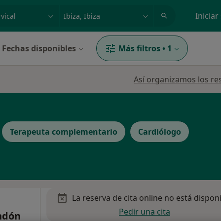
dad, enfermedad o nombre
p. ej. Madrid
Iniciar
Fechas disponibles
Más filtros
•
1
Así organizamos los re
Terapeuta complementario
Cardiólogo
La reserva de cita online no está dispon
Pedir una cita
ondón