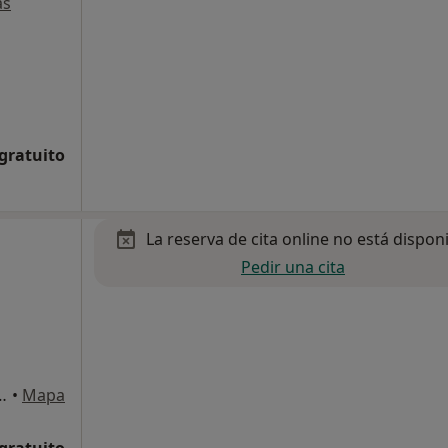
ás
 gratuito
La reserva de cita online no está dispon
Pedir una cita
uig d'en Valls, Illes Balears, Ibiza
•
Mapa