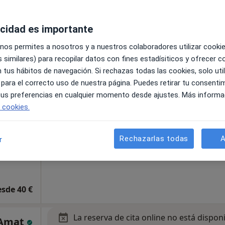
s
acidad es importante
 nos permites a nosotros y a nuestros colaboradores utilizar cooki
as
 similares) para recopilar datos con fines estadísiticos y ofrecer 
 tus hábitos de navegación. Si rechazas todas las cookies, solo uti
bana,
 para el correcto uso de nuestra página. Puedes retirar tu consenti
 tus preferencias en cualquier momento desde ajustes. Más informa
e cookies.
Rechazarlas todas
A
r
esde 40 €
La reserva de cita online no está dispon
 Amat