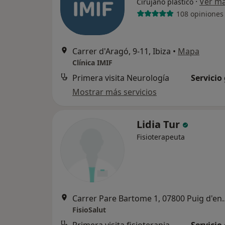
·
Ver m
Cirujano plástico
108 opiniones
Carrer d'Aragó, 9-11, Ibiza
•
Mapa
Clínica IMIF
Primera visita Neurología
Servicio
Mostrar más servicios
Lidia Tur
Fisioterapeuta
Carrer Pare Bartome 1, 07800 P
FisioSalut