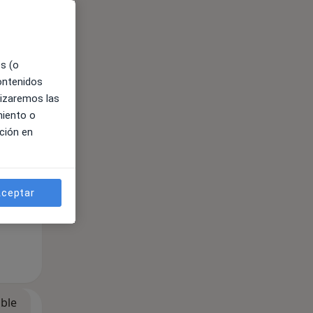
es (o
contenidos
lizaremos las
miento o
ción en
ceptar
ible