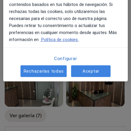
Sobre mí
ver más
contenidos basados en tus hábitos de navegación. Si
prevención de enfermedades, asistencia urgente,
rechazas todas las cookies, solo utilizaremos las
diagnósticos pediátricos y de adultos, adaptados a
Especialista en:
necesarias para el correcto uso de nuestra página.
protocolos actualizados , medicina integrativa y de
Atención continuada
Puedes retirar tu consentimiento o actualizar tus
familia. Competente en la monitorización continua del
Tipos de consulta
preferencias en cualquier momento desde ajustes. Más
estado clínico de los pacientes, interpretación de
información en
Política de cookies.
pruebas complementarias, prescripción y
Presencial
Ver direcciones (1)
administración de tratamientos, y coordinación de
Videoconsulta
Ver calendario online
planes terapéuticos adaptados a cada necesidad.
Configurar
Fotos y vídeos
Rechazarlas todas
Aceptar
Ver galería (7)