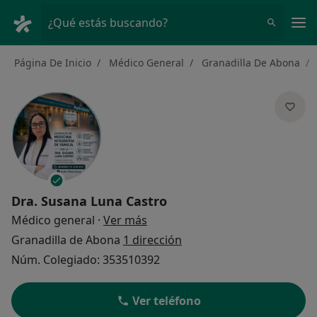
Men
¿Qué estás buscando?
Página De Inicio
Médico General
Granadilla De Abona
Dra.
Susana Luna Castro
sobre las especializaciones
Médico general
·
Ver más
Granadilla de Abona
1 dirección
Núm. Colegiado: 353510392
Ver teléfono