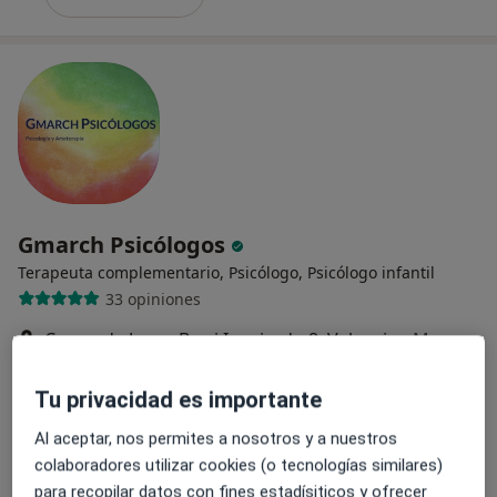
Gmarch Psicólogos
Terapeuta complementario, Psicólogo, Psicólogo infantil
33 opiniones
Carrer de Josep Bea i Izquierdo 8, Valencia
•
Mapa
Gmarch Psicólogos
Técnicas y estrategias de autoestima
Servicio gratuito
Tu privacidad es importante
Mostrar más servicios
Al aceptar, nos permites a nosotros y a nuestros
colaboradores utilizar cookies (o tecnologías similares)
para recopilar datos con fines estadísiticos y ofrecer