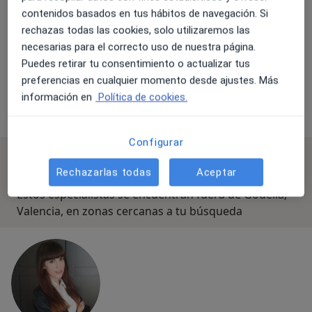
contenidos basados en tus hábitos de navegación. Si
Marianela García
March
rechazas todas las cookies, solo utilizaremos las
Terapeuta
necesarias para el correcto uso de nuestra página.
complementario
Puedes retirar tu consentimiento o actualizar tus
Ningún profesional de este centro tiene citas disponibles
preferencias en cualquier momento desde ajustes. Más
información en
Política de cookies.
Mostrar perfil
Configurar
Especialistas disponibles
Rechazarlas todas
Aceptar
Estos especialistas se encuentran fuera de Godella,
Valencia, en zonas cercanas a tu búsqueda