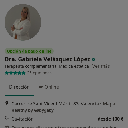
Opción de pago online
Dra. Gabriela Velásquez López
·
Ver más
Terapeuta complementaria, Médica estética
25 opiniones
Dirección
Online
Carrer de Sant Vicent Màrtir 83, Valencia
•
Mapa
Healthy by Gabygaby
Cavitación
desde 100 €
Este especialista no ofrece reserva de cita online en esta dirección.