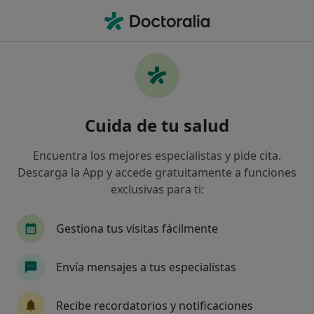
Men
Terapeuta Complementario • San Sebastian de la Gomera, Santa Cruz de Tenerife
Filtros
Mapa
Profesionales de medicina complementaria
Cuida de tu salud
en San Sebastian de la Gomera
Así organizamos los resultados
Encuentra los mejores especialistas y pide cita.
Descarga la App y accede gratuitamente a funciones
exclusivas para ti:
Gestiona tus visitas fácilmente
Envía mensajes a tus especialistas
Cecilia Moreno
Recibe recordatorios y notificaciones
Terapeuta complementaria