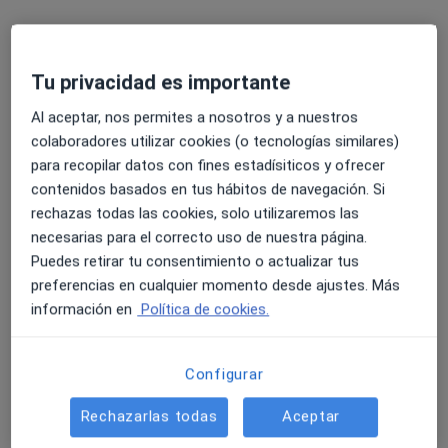
Tu privacidad es importante
Perfil nuevo
Opción de pago online
Al aceptar, nos permites a nosotros y a nuestros
Jonathan Reveron
colaboradores utilizar cookies (o tecnologías similares)
·
Ver más
Terapeuta complementario
para recopilar datos con fines estadísiticos y ofrecer
5 opiniones
contenidos basados en tus hábitos de navegación. Si
rechazas todas las cookies, solo utilizaremos las
Dirección
Online
necesarias para el correcto uso de nuestra página.
Puedes retirar tu consentimiento o actualizar tus
Calle Maria de las Casas 2, Granadilla de Abona
•
Mapa
preferencias en cualquier momento desde ajustes. Más
Liberación emocional y mental.
información en
Política de cookies.
Consulta de revisión
20 €
Este especialista no ofrece reserva de cita online en esta dirección.
Configurar
Pedir una cita
Rechazarlas todas
Aceptar