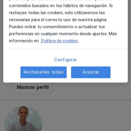
Médico estético, Especialista en medicina regenerativa
contenidos basados en tus hábitos de navegación. Si
519 opiniones
rechazas todas las cookies, solo utilizaremos las
necesarias para el correcto uso de nuestra página.
Plaza del Ayuntamiento 19, Valencia
•
Mapa
Puedes retirar tu consentimiento o actualizar tus
SENSTETIC
preferencias en cualquier momento desde ajustes. Más
información en
Política de cookies.
Liliana Bonfante
Terapeuta
Configurar
complementario
Rechazarlas todas
Aceptar
Ningún profesional de este centro tiene citas disponibles
Mostrar perfil