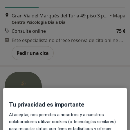
Gran Via del Marqués del Túria 49 piso 3 puerta 10, Valencia
•
Mapa
Centro Psicologia Día a Día
Consulta online
75 €
Este especialista no ofrece reserva de cita online en esta dirección.
Pedir una cita
Tu privacidad es importante
Al aceptar, nos permites a nosotros y a nuestros
Opción de pago online
colaboradores utilizar cookies (o tecnologías similares)
SENSTETIC
para recopilar datos con fines estadísiticos y ofrecer