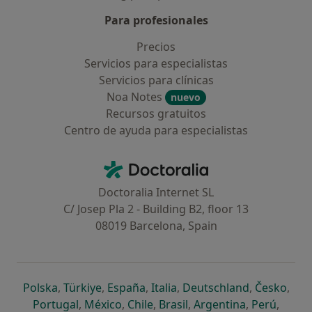
Para profesionales
Precios
Servicios para especialistas
Servicios para clínicas
Noa Notes
nuevo
Recursos gratuitos
Centro de ayuda para especialistas
Contacto
Doctoralia - Página de inicio
Doctoralia Internet SL
C/ Josep Pla 2 - Building B2, floor 13
08019 Barcelona, Spain
se abre en una nueva pestaña
se abre en una nueva pestaña
se abre en una nueva pestaña
se abre en una nueva pes
se abre en 
se a
Polska
,
Türkiye
,
España
,
Italia
,
Deutschland
,
Česko
,
se abre en una nueva pestaña
se abre en una nueva pestaña
se abre en una nueva pestaña
se abre en una nueva p
se abre en 
se abr
Portugal
,
México
,
Chile
,
Brasil
,
Argentina
,
Perú
,