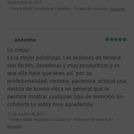
23 de enero de 2019
en opinión de
•
Centre Mèdic Assistencial Catalònia
•
Terapia de conducta
•
Reportar
anónimo
A
Lo mejor:
Es la mejor psicóloga. Las sesiones de terapia
son fáciles, llevaderas y muy productivas y es
que ella hace que sean así, por su
profesionalidad, carisma, paciencia, actitud,una
mezcla de buena vibra en general que te
permite mostrar cualquier tipo de emoción sin
cohibirte.Le estoy muy agradecida.
17 de octubre de 2017
•
Centre Mèdic Assistencial Catalònia
•
Trastorno de ansiedad
•
en opinión del usuario anónimo
Reportar