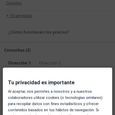
Detalles
+ 15 servicios
¿Cómo funcionan los precios?
Consultas (2)
Dirección 1
Dirección 2
Tu privacidad es importante
Consultorio privado
Travessera de les Corts 221, entresòl 2a,
Sarrià-
Al aceptar, nos permites a nosotros y a nuestros
Sant Gervasi
,
Barcelona
08028
colaboradores utilizar cookies (o tecnologías similares)
para recopilar datos con fines estadísiticos y ofrecer
Ampliar
contenidos basados en tus hábitos de navegación. Si
se abre en una nueva pestañ