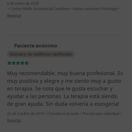
6 de enero de 2020
•
Centre Mèdic Assistencial Catalònia
•
Visitas sucesivas Psicología
•
en opinión del usuario Cuenta eliminada
Reportar
Paciente anónimo
P
Número de teléfono verificado
Muy recomendable, muy buena profesional. Es
muy positiva y alegre y me siento muy a gusto
en terapia. Se nota que le gusta escuchar y
ayudar a las personas. La terapia está siendo
de gran ayuda. Sin duda volvería a escogerla!
22 de octubre de 2019
•
Consultorio privado
•
Psicoterapia individual
•
en opinión del usuario Paciente anónimo
Reportar