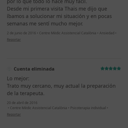
por lo que todo lo hace muy fácil.
Desde mi primera visita Thais me dijo que
íbamos a solucionar mi situación y en pocas
semanas me sentí mucho mejor.
2 de junio de 2016
•
Centre Mèdic Assistencial Catalònia
•
Ansiedad
•
en opinión del usuario Cuenta eliminada
Reportar
Cuenta eliminada
Lo mejor:
Trato muy cercano, muy actual la preparación
de la terapeuta.
20 de abril de 2016
•
Centre Mèdic Assistencial Catalònia
•
Psicoterapia individual
•
en opinión del usuario Cuenta eliminada
Reportar