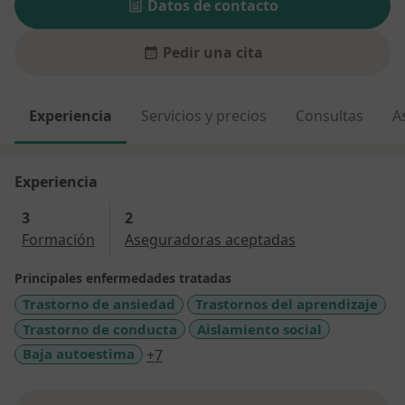
Datos de contacto
Pedir una cita
Experiencia
Servicios y precios
Consultas
A
Experiencia
3
2
Formación
Aseguradoras aceptadas
Principales enfermedades tratadas
Trastorno de ansiedad
Trastornos del aprendizaje
Trastorno de conducta
Aislamiento social
a11y_sr_more_diseases
Baja autoestima
+7