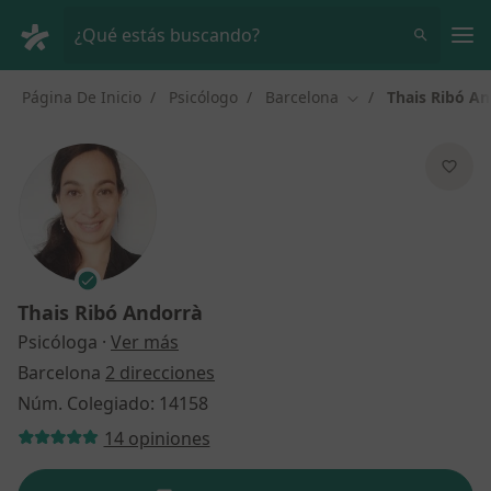
Men
¿Qué estás buscando?
Página De Inicio
Psicólogo
Barcelona
Thais Ribó A
Cambiar de ciudad
Thais Ribó Andorrà
sobre las especializaciones
Psicóloga
·
Ver más
Barcelona
2 direcciones
Núm. Colegiado: 14158
14 opiniones