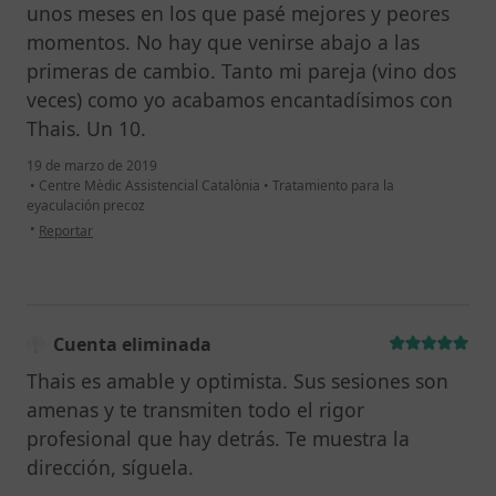
unos meses en los que pasé mejores y peores
momentos. No hay que venirse abajo a las
primeras de cambio. Tanto mi pareja (vino dos
veces) como yo acabamos encantadísimos con
Thais. Un 10.
19 de marzo de 2019
•
Centre Mèdic Assistencial Catalònia
•
Tratamiento para la
eyaculación precoz
en opinión del usuario Cuenta eliminada
•
Reportar
Cuenta eliminada
Thais es amable y optimista. Sus sesiones son
amenas y te transmiten todo el rigor
profesional que hay detrás. Te muestra la
dirección, síguela.