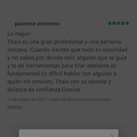
paciente anónimo
P
Lo mejor:
Thais es una gran profesional y una persona
cercana. Cuando sientes que todo es oscuridad
y no sabes por donde salir, alguien que te guie
y te de herramientas para tirar adelante es
fundamental.Es dificil hablar con alguien a
quién no conoces, Thais con su sonrisa y
dulzura da confianza.Gracias
14 de octubre de 2017
•
Centre Mèdic Assistencial Catalònia
•
•
en opinión del usuario paciente anónimo
Reportar