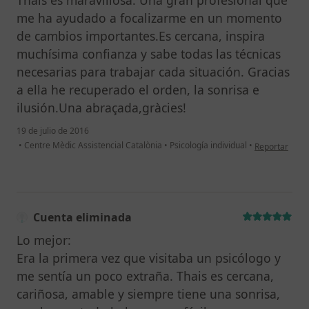
me ha ayudado a focalizarme en un momento
de cambios importantes.Es cercana, inspira
muchísima confianza y sabe todas las técnicas
necesarias para trabajar cada situación. Gracias
a ella he recuperado el orden, la sonrisa e
ilusión.Una abraçada,gràcies!
19 de julio de 2016
en opinión de
•
Centre Mèdic Assistencial Catalònia
•
Psicología individual
•
Reportar
Cuenta eliminada
Lo mejor:
Era la primera vez que visitaba un psicólogo y
me sentía un poco extraña. Thais es cercana,
cariñosa, amable y siempre tiene una sonrisa,