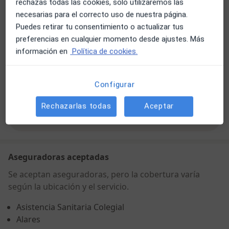
rechazas todas las cookies, solo utilizaremos las
necesarias para el correcto uso de nuestra página.
Disponibilidad
Este especialista no ofrece reserva online en esta
Puedes retirar tu consentimiento o actualizar tus
dirección
preferencias en cualquier momento desde ajustes. Más
¿Qué puedo hacer ahora?
información en
Política de cookies.
Formas de pago (visitas privadas)
Configurar
Aseguradoras aceptadas en esta dirección
Detalles
Rechazarlas todas
Aceptar
Mostrar más detalles
sobre la dirección
Aseguradoras aceptadas
Se aceptan aseguradoras, pero la cobertura varía
según la ubicación y el servicio.
Asistencia Sanitaria Colegial
Alares