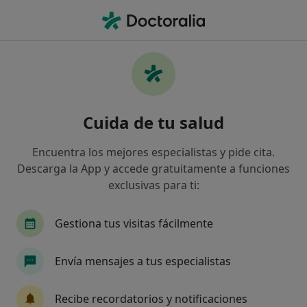
Men
Caser • Torrejón de Ardoz, Madrid
Filtros
Seguro:
Caser
Map
Especialistas de Caser en Torrejón de Ardoz
Cuida de tu salud
Así organizamos los resultados
Encuentra los mejores especialistas y pide cita.
Descarga la App y accede gratuitamente a funciones
¿Qué especialidad estás buscando?
exclusivas para ti:
Podólogo
Otorrino
Ginecólogo
Médic
Gestiona tus visitas fácilmente
Envía mensajes a tus especialistas
Recibe recordatorios y notificaciones