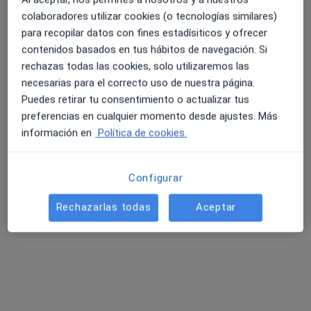
colaboradores utilizar cookies (o tecnologías similares)
para recopilar datos con fines estadísiticos y ofrecer
contenidos basados en tus hábitos de navegación. Si
rechazas todas las cookies, solo utilizaremos las
necesarias para el correcto uso de nuestra página.
Puedes retirar tu consentimiento o actualizar tus
Dra. Paloma López Cabrera
preferencias en cualquier momento desde ajustes. Más
·
Ver más
Cirujana plástica, Médica estética
información en
Política de cookies.
137 opiniones
Dirección
Online
Configurar
Rechazarlas todas
Aceptar
Av. de la Constitución, 249, Torrejón de Ardoz
•
Mapa
Hospital Quirónsalud Valle del Henares
Acepta Caser
Primera visita Cirugía Plástica, Estética y Reparadora
Este especialista no ofrece reserva de cita online en esta dirección.