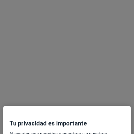
Silvia Lasvignes Gomez
·
Ver más
Podóloga
387 opiniones
Calle Puerto de la Bonaigua 4, 1B, Torrejón de Ardoz
•
Mapa
Clínica Mayor Torrejón de Ardoz
Acepta Caser
Visitas sucesivas Podología
Este especialista no ofrece reserva de cita online en esta dirección.
Pedir una cita
Tu privacidad es importante
Al aceptar, nos permites a nosotros y a nuestros