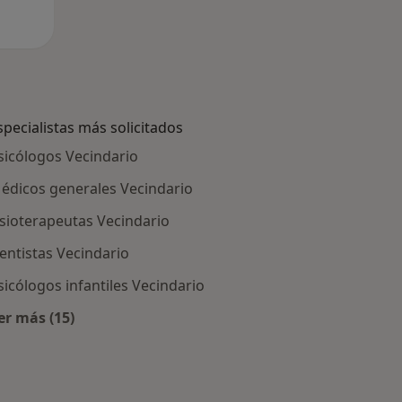
specialistas más solicitados
sicólogos Vecindario
édicos generales Vecindario
isioterapeutas Vecindario
entistas Vecindario
sicólogos infantiles Vecindario
er más (15)
Más en esta categoría: Especialistas más solicitados
cindario