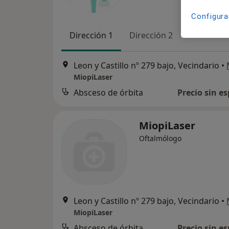
Configura
Dirección 1
Dirección 2
Leon y Castillo nº 279 bajo, Vecindario
•
MiopiLaser
Absceso de órbita
Precio sin es
MiopiLaser
Oftalmólogo
Leon y Castillo nº 279 bajo, Vecindario
•
MiopiLaser
Absceso de órbita
Precio sin es