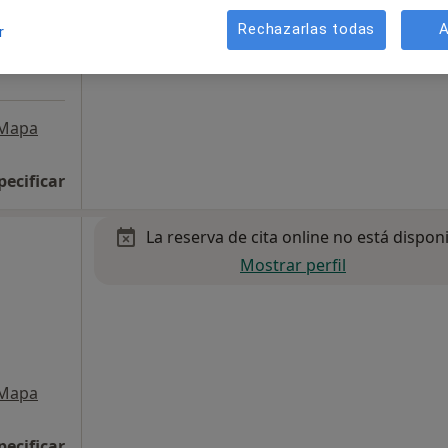
Rechazarlas todas
A
r
Mapa
pecificar
La reserva de cita online no está dispon
Mostrar perfil
Mapa
pecificar