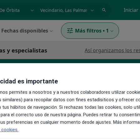
dad, enfermedad o nombre
p. ej. Madrid
Iniciar
Fechas disponibles
Más filtros
•
1
as y especialistas
Así organizamos los re
acidad es importante
 nos permites a nosotros y a nuestros colaboradores utilizar cooki
 similares) para recopilar datos con fines estadísiticos y ofrecer 
 tus hábitos de navegación. Si rechazas todas las cookies, solo uti
La reserva de cita online no está dispon
tana
 para el correcto uso de nuestra página. Puedes retirar tu consenti
Pedir una cita
 tus preferencias en cualquier momento desde ajustes. Más informa
e cookies.