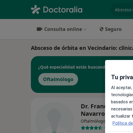
especiali
Consulta online
Seguro
Absceso de órbita en Vecindario: clínic
¿Qué especialidad estás buscando?
Tu priv
Oftalmólogo
Al aceptar,
tecnologías
basados en
Dr. Francisco San
necesarias
Navarro
actualizar
Oftalmólogo
Política d
10 opiniones