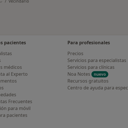
Vecindario
Cambiar de ciudad
os pacientes
Para profesionales
listas
Precios
s
Servicios para especialistas
s médicos
Servicios para clínicas
ta al Experto
Noa Notes
nuevo
amentos
Recursos gratuitos
os
Centro de ayuda para especi
medades
tas Frecuentes
ión para móvil
ara pacientes