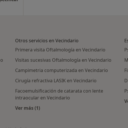
Otros servicios en Vecindario
E
Primera visita Oftalmología en Vecindario
P
io
Visitas sucesivas Oftalmología en Vecindario
M
Campimetria computerizada en Vecindario
F
Cirugía refractiva LASIK en Vecindario
D
Facoemulsificación de catarata con lente
P
intraocular en Vecindario
V
as en Vecindario
Ver más (1)
Más en esta categoría: Otros servicios en Ve