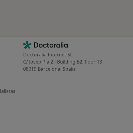
Contacto
Doctoralia - Página de inicio
Doctoralia Internet SL
C/ Josep Pla 2 - Building B2, floor 13
08019 Barcelona, Spain
alistas