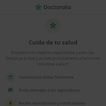
Men
Anestesia Dental • Barcelona, Barcelona
Filtros
• 1
Seguro
Mapa
Anestesia dental en Barcelona: clínicas y
Cuida de tu salud
especialistas
Así organizamos los resultados
Encuentra los mejores especialistas y pide cita.
Descarga la App y accede gratuitamente a funciones
exclusivas para ti:
¿Qué especialidad estás buscando?
Dentista
Dentista infantil
Cirujano oral y
Gestiona tus visitas fácilmente
Envía mensajes a tus especialistas
Recibe recordatorios y notificaciones