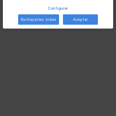
Configurar
Rechazarlas todas
Aceptar
Clinica Dental Clarís - Centro Europeo de
Ortodoncia
Cirujano oral y maxilofacial, Dentista, Dentista infantil
137 opiniones
Carrer Pau Claris 95, 1ero, 2da., Barcelona
•
Mapa
Clinica Dental Clarís - Centro Europeo de Ortodoncia
Anestesia dental
Precio sin especificar
Mostrar más servicios
Dra. Cindy Dias Larez