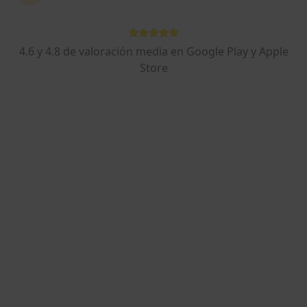
4.6 y 4.8 de valoración media en Google Play y Apple
Dr. Guillem López Burguete
Store
·
Ver más
Dentista, Dentista infantil
191 opiniones
Dirección 1
Dirección 2
Dirección 3
Direcció
Carrer d'Eduardo Conde 5, baixos 1, Barcelona
•
Mapa
Ortodoncia Dr. Guillem Lopez Burguete - Eduard Conde
Anestesia dental
Precio sin especificar
Este especialista no ofrece reserva de cita online en esta dirección.
Pedir una cita