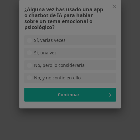
Anestesia dental
Precio sin especificar
¿Alguna vez has usado una app
o chatbot de IA para hablar
Este especialista no ofrece reserva de cita online en esta dirección.
sobre un tema emocional o
psicológico?
Pedir una cita
Sí, varias veces
Sí, una vez
No, pero lo consideraría
No, y no confío en ello
Continuar
Idic Barcelona
Dentista
Corsega , Barcelona
•
Mapa
Idic Barcelona
Anestesia dental
Precio sin especificar