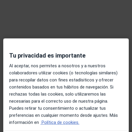
Dra. Cindy Dias Larez
·
Ver más
Tu privacidad es importante
Dentista
77 opiniones
Al aceptar, nos permites a nosotros y a nuestros
Carrer Pau Claris 95, 1ero, 2da., Barcelona
•
Mapa
colaboradores utilizar cookies (o tecnologías similares)
Clinica Dental Clarís - Centro Europeo de Ortodoncia
para recopilar datos con fines estadísiticos y ofrecer
contenidos basados en tus hábitos de navegación. Si
Anestesia dental
Precio sin especificar
rechazas todas las cookies, solo utilizaremos las
Este especialista no ofrece reserva de cita online en esta dirección.
necesarias para el correcto uso de nuestra página.
Puedes retirar tu consentimiento o actualizar tus
Pedir una cita
preferencias en cualquier momento desde ajustes. Más
información en
Política de cookies.