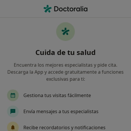
Men
¿Qué estás buscando?
Página De Inicio
Servicios
Atención Psicológica Telefónica
Atención psicológica telefónica -
Cuida de tu salud
Información, expertos y
Encuentra los mejores especialistas y pide cita.
preguntas frecuentes
Descarga la App y accede gratuitamente a funciones
exclusivas para ti:
Gestiona tus visitas fácilmente
Información
Envía mensajes a tus especialistas
Expertos en atención psicológica telefónica
Recibe recordatorios y notificaciones