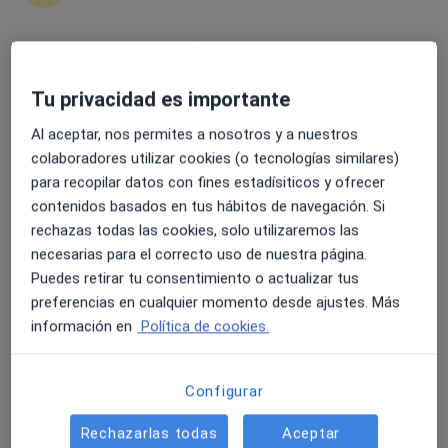
Laura Beatriz Hernández Fdez
4.6 y 4.8 de valoración media en Google Play y Apple
Tu privacidad es importante
Store
Psicólogo
Getxo
Al aceptar, nos permites a nosotros y a nuestros
colaboradores utilizar cookies (o tecnologías similares)
Reservar cita
para recopilar datos con fines estadísiticos y ofrecer
Lourdes Grille Mariscal
contenidos basados en tus hábitos de navegación. Si
rechazas todas las cookies, solo utilizaremos las
Psicólogo
necesarias para el correcto uso de nuestra página.
Madrid
Puedes retirar tu consentimiento o actualizar tus
preferencias en cualquier momento desde ajustes. Más
Reservar cita
información en
Política de cookies.
Paula Higuera Partida
Configurar
Psicólogo
Madrid
Rechazarlas todas
Aceptar