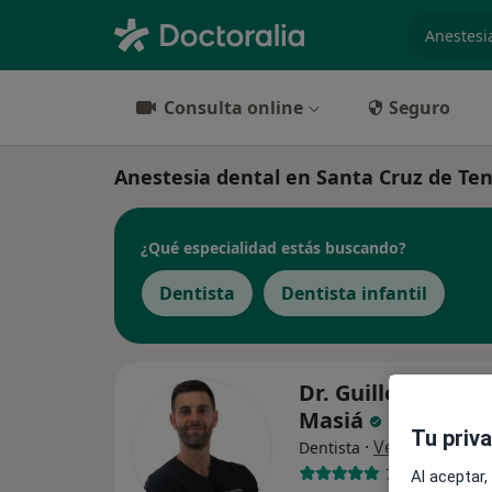
especiali
Consulta online
Seguro
Anestesia dental en Santa Cruz de Tener
¿Qué especialidad estás buscando?
Dentista
Dentista infantil
Dr. Guillermo Mo
Masiá
Tu priv
·
Ver más
Dentista
70 opiniones
Al aceptar,