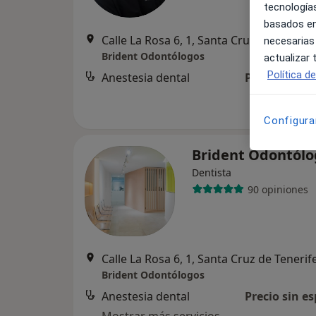
tecnologías
basados en
Calle La Rosa 6, 1, Santa Cruz de Tenerif
necesarias
Brident Odontólogos
actualizar
Política d
Anestesia dental
Precio sin es
Configura
Brident Odontól
Dentista
90 opiniones
Calle La Rosa 6, 1, Santa Cruz de Tenerif
Brident Odontólogos
Anestesia dental
Precio sin es