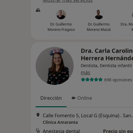
Mostrar más servicios
Dr. Guillermo
Dr. Guillermo
Dra. M
Moreno Fragoso
Moreno Masiá
Dra. Carla Caroli
Herrera Hernánd
Dentista, Dentista infantil
más
698 opiniones
Dirección
Online
Calle Fomento 5, Local G (Esquina) . Santa Cruz de 
Clínica Amaranta
Anestesia dental
Precio sin es