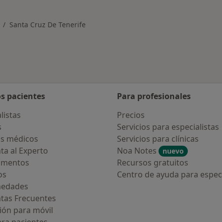
Santa Cruz De Tenerife
ambiar de ciudad
os pacientes
Para profesionales
listas
Precios
s
Servicios para especialistas
s médicos
Servicios para clínicas
ta al Experto
Noa Notes
nuevo
amentos
Recursos gratuitos
os
Centro de ayuda para especi
medades
tas Frecuentes
ión para móvil