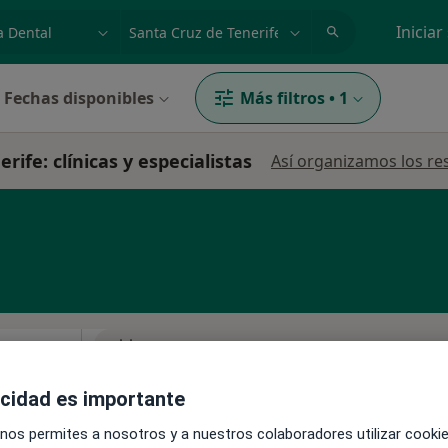
dad, enfermedad o nombre
p. ej. Madrid
Iniciar
Fechas disponibles
Más filtros
•
1
ife: clínicas y especialistas
Así organizamos los re
La reserva de cita online no está dispon
reno
Pedir una cita
acidad es importante
 nos permites a nosotros y a nuestros colaboradores utilizar cooki