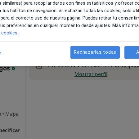
 similares) para recopilar datos con fines estadísiticos y ofrecer 
 tus hábitos de navegación. Si rechazas todas las cookies, solo uti
e
•
Mapa
 para el correcto uso de nuestra página. Puedes retirar tu consenti
 tus preferencias en cualquier momento desde ajustes. Más informa
e cookies.
pecificar
Rechazarlas todas
A
r
La reserva de cita online no está dispon
ogos
Mostrar perfil
e
•
Mapa
pecificar