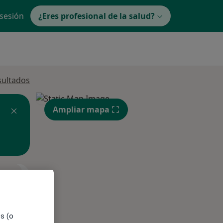
 sesión
¿Eres profesional de la salud?
sultados
Ampliar mapa
ible
es (o