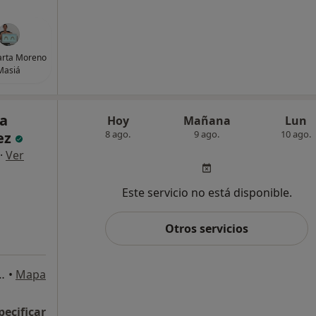
arta Moreno
Masiá
na
Hoy
Mañana
Lun
8 ago.
9 ago.
10 ago.
ez
·
Ver
Este servicio no está disponible.
Otros servicios
Tenerife 38003 Santa Cruz de Tenerife, Santa Cruz de Tenerife
•
Mapa
pecificar