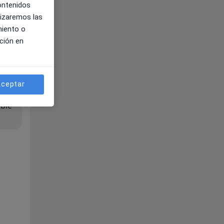
contenidos
lizaremos las
miento o
ción en
ceptar
ible