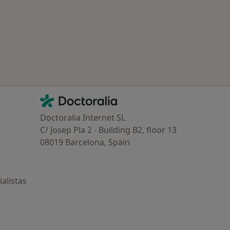
Contacto
Doctoralia - Página de inicio
Doctoralia Internet SL
C/ Josep Pla 2 - Building B2, floor 13
08019 Barcelona, Spain
alistas