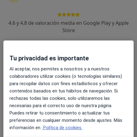
Nerea Sánchez
4.6 y 4.8 de valoración media en Google Play y Apple
Dentista
Store
Madrid
Reservar cita
Yorgel Reyes Alvarez
Tu privacidad es importante
Al aceptar, nos permites a nosotros y a nuestros
Dentista
colaboradores utilizar cookies (o tecnologías similares)
Castelldefels
para recopilar datos con fines estadísiticos y ofrecer
Reservar cita
contenidos basados en tus hábitos de navegación. Si
rechazas todas las cookies, solo utilizaremos las
Laura Muñoz
necesarias para el correcto uso de nuestra página.
Puedes retirar tu consentimiento o actualizar tus
Dentista
preferencias en cualquier momento desde ajustes. Más
Morón de la Frontera
información en
Política de cookies.
Reservar cita