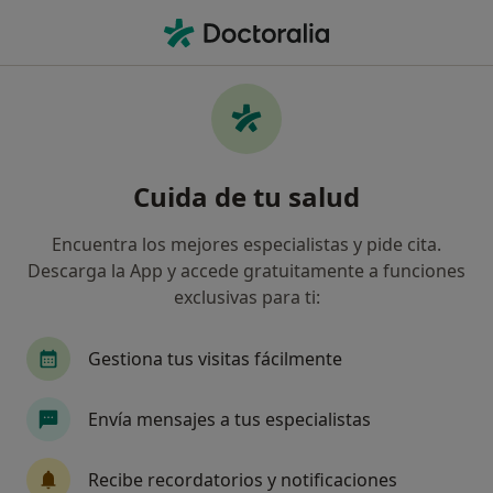
Men
¿Qué estás buscando?
Página De Inicio
Servicios
Dientes En Unas Horas
Dientes en unas horas -
Cuida de tu salud
Información, expertos y
preguntas frecuentes
Encuentra los mejores especialistas y pide cita.
Descarga la App y accede gratuitamente a funciones
exclusivas para ti:
Gestiona tus visitas fácilmente
Información
Pregunta al Experto
Envía mensajes a tus especialistas
Expertos en dientes en unas horas
Recibe recordatorios y notificaciones