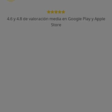
4.6 y 4.8 de valoración media en Google Play y Apple
Store
Opción de pago online
Miriam Solé Vives
·
Ver más
Psicóloga
111 opiniones
Dirección
Online
Calle Escoto 33, Alicante
•
Mapa
Psicólogos Miriam Solé
Asesoría familiar para tratamiento en adicciones
60 €
Este especialista no ofrece reserva de cita online en esta dirección.
Pedir una cita