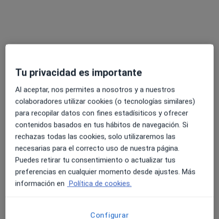
Tu privacidad es importante
Al aceptar, nos permites a nosotros y a nuestros
colaboradores utilizar cookies (o tecnologías similares)
Opción de pago online
para recopilar datos con fines estadísiticos y ofrecer
Teresa Torregrosa
contenidos basados en tus hábitos de navegación. Si
·
Ver más
Psicóloga
rechazas todas las cookies, solo utilizaremos las
11 opiniones
necesarias para el correcto uso de nuestra página.
Puedes retirar tu consentimiento o actualizar tus
Dirección
Online
preferencias en cualquier momento desde ajustes. Más
información en
Política de cookies.
C. San José, 15, local 1, San Vicente del Raspeig
•
Mapa
AMAI
Configurar