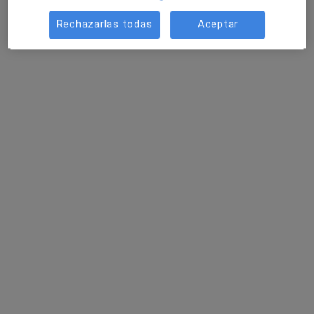
Asesoría familiar para tratamiento en adicciones
60 €
Rechazarlas todas
Aceptar
Este especialista no ofrece reserva de cita online en esta dirección.
Pedir una cita
Mayte Manchón
·
Ver más
Psicóloga
54 opiniones
Dirección
Online