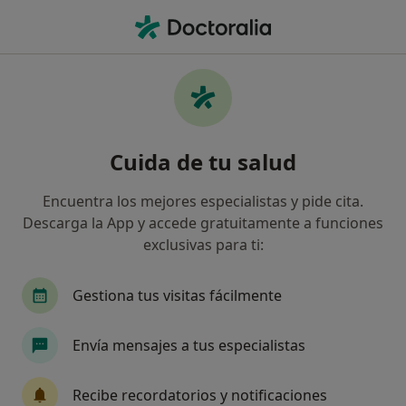
Men
Asesoría Familiar Para Tratamiento En Adicciones • Alicante, Alicante
Filtros
• 1
Mapa
Asesoría familiar para tratamiento en
Cuida de tu salud
adicciones en Alicante: clínicas y
especialistas
Encuentra los mejores especialistas y pide cita.
Así organizamos los resultados
Descarga la App y accede gratuitamente a funciones
exclusivas para ti:
¿Qué especialidad estás buscando?
Gestiona tus visitas fácilmente
Psicólogo
Psicólogo infantil
Terapeuta c
Envía mensajes a tus especialistas
Recibe recordatorios y notificaciones