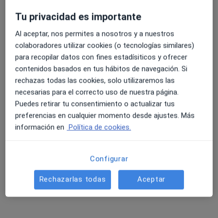
Tu privacidad es importante
Al aceptar, nos permites a nosotros y a nuestros
4.6 y 4.8 de valoración media en Google Play y Apple
colaboradores utilizar cookies (o tecnologías similares)
Store
Opción de pago online
para recopilar datos con fines estadísiticos y ofrecer
Dr. Alberto Conde Ferreirós
contenidos basados en tus hábitos de navegación. Si
·
Ver más
Dermatólogo, Médico estético
rechazas todas las cookies, solo utilizaremos las
193 opiniones
necesarias para el correcto uso de nuestra página.
Puedes retirar tu consentimiento o actualizar tus
Dirección
Online
preferencias en cualquier momento desde ajustes. Más
información en
Política de cookies.
C. Manuel Caballero Venzalá 2, Jaén
•
Mapa
CIODERM
Configurar
Biopsia de piel y mucosas
Precio sin especificar
Rechazarlas todas
Aceptar
Este especialista no ofrece reserva de cita online en esta dirección.
Pedir una cita